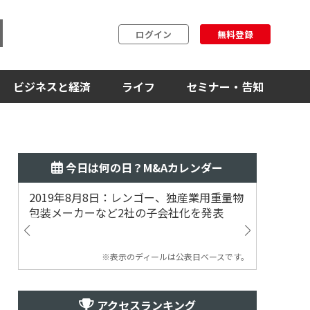
ログイン
無料登録
ビジネスと経済
ライフ
セミナー・告知
今日は何の日？M&Aカレンダー
2019年8月8日：レンゴー、独産業用重量物
2014
包装メーカーなど2社の子会社化を発表
提案
※表示のディールは公表日ベースです。
アクセスランキング