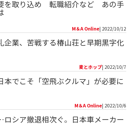
要を取り込め 転職紹介など あの手
は
向
M＆A Online
| 2022/10/12
礼企業、苦戦する椿山荘と早期黒字化
向
麦とホップ
| 2022/10/7
日本でこそ「空飛ぶクルマ」が必要に
向
M＆A Online
| 2022/10/6
…ロシア撤退相次ぐ。日本車メーカー