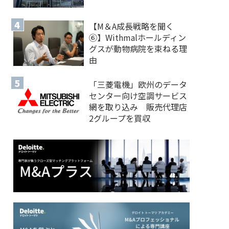
【M＆A 成長戦略を聞く
⑥】Withmalホールディン
グスが動物病院を束ねる理
由
「三菱電機」欧州のデータ
センター向け空調サービス
網を取り込み 販売代理店
2グループを買収