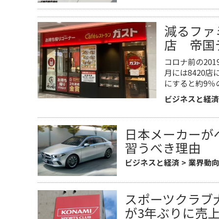
減るファ
店 帝国
コロナ前の201
月には8420
にすると約9％
ビジネスと経済
日本メーカーが
習うべき理由
ビジネスと経済
>
業界動
スポーツクラブ
が3年ぶりに売上