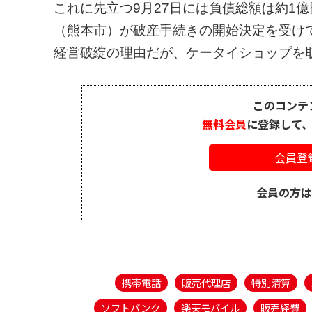
これに先立つ9月27日には負債総額は約1
（熊本市）が破産手続きの開始決定を受け
経営破綻の理由だが、ケータイショップを取
このコンテ
無料会員
に登録して
会員登
会員の方
携帯電話
販売代理店
特別清算
ソフトバンク
楽天モバイル
販売経費