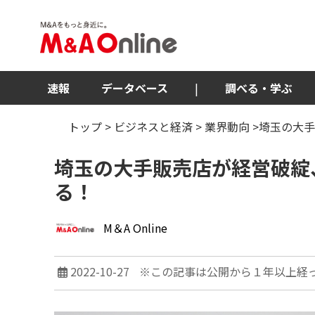
速報
データベース
|
調べる・学ぶ
トップ
>
ビジネスと経済
>
業界動向
>埼玉の大
埼玉の大手販売店が経営破綻
る！
M＆A Online
2022-10-27
※この記事は公開から１年以上経