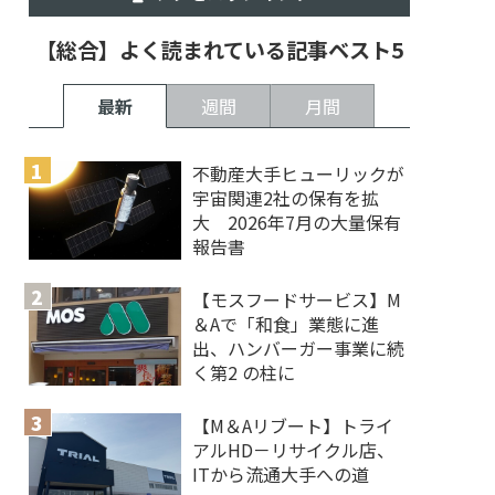
【総合】よく読まれている記事ベスト5
最新
週間
月間
不動産大手ヒューリックが
宇宙関連2社の保有を拡
大 2026年7月の大量保有
報告書
【モスフードサービス】M
＆Aで「和食」業態に進
出、ハンバーガー事業に続
く第2 の柱に
【M＆Aリブート】トライ
アルHD－リサイクル店、
ITから流通大手への道