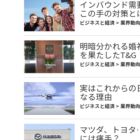
インバウンド需
この手の対策と
ビジネスと経済
>
業界動
明暗分かれる婚
を果たしたT&G
ビジネスと経済
>
業界動
実はこれからの
なる理由
ビジネスと経済
>
業界動
マツダ、トヨタ
には痛手？