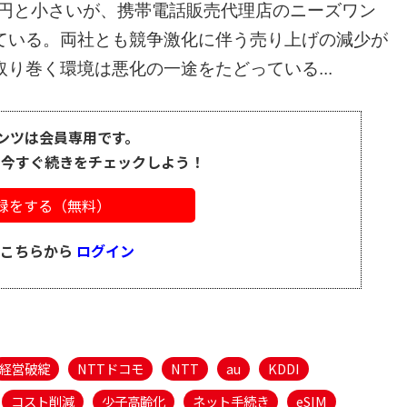
億円と小さいが、携帯電話販売代理店のニーズワン
ている。両社とも競争激化に伴う売り上げの減少が
り巻く環境は悪化の一途をたどっている...
ンツは会員専用です。
、今すぐ続きをチェックしよう！
録をする（無料）
はこちらから
ログイン
経営破綻
NTTドコモ
NTT
au
KDDI
コスト削減
少子高齢化
ネット手続き
eSIM