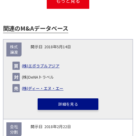
もっと見る
関連のM&Aデータベース
取
株式
2018年5月14日
引
譲渡
対象
ス
総
タ
開
買
売
業
企
キー
額
イ
(株)エボラブルアジア
No.
示
い
り
種
業・
ム
(百
ト
日
手
手
▽
事業
▽
万
ル
(株)DeNAトラベル
円)
▽
(株)ディー・エヌ・エー
詳細を見る
会社
2018年2月22日
分割