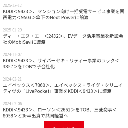
2025-12-12
KDDI＜9433＞、マンション向け一括受電サービス事業を関
西電力＜9503＞傘下のNext Powerに譲渡
2025-01-29
ディー・エヌ・エー＜2432＞、EVデータ活用事業を新設会
社のMobiSaviに譲渡
2024-11-07
KDDI＜9433＞、サイバーセキュリティー事業のラック＜
3857＞をTOBで子会社化
2024-03-21
エイベックス＜7860＞、エイベックス・ライヴ・クリエイ
ティヴの「LivePocket」事業をKDDI＜9433＞に譲渡
2024-02-06
KDDI＜9433＞、ローソン＜2651＞をTOB、三菱商事＜
8058＞と折半出資で共同経営へ