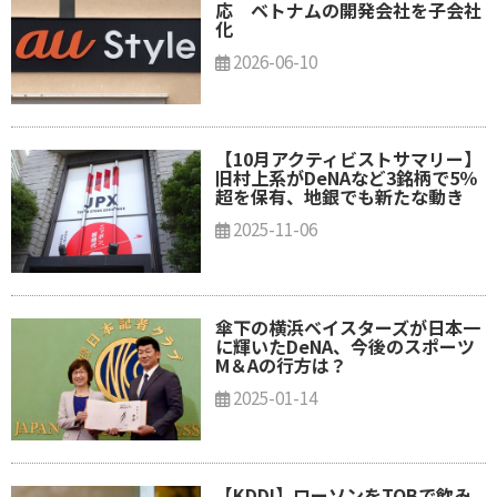
応 ベトナムの開発会社を子会社
化
2026-06-10
【10月アクティビストサマリー】
旧村上系がDeNAなど3銘柄で5％
超を保有、地銀でも新たな動き
2025-11-06
傘下の横浜ベイスターズが日本一
に輝いたDeNA、今後のスポーツ
M＆Aの行方は？
2025-01-14
【KDDI】ローソンをTOBで飲み