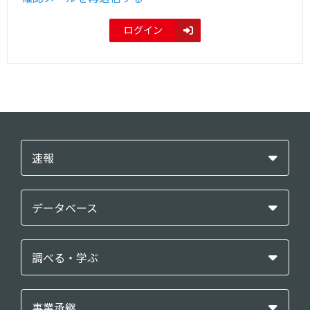
ログイン
速報
データベース
調べる・学ぶ
事業承継