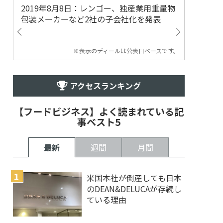
2019年8月8日：レンゴー、独産業用重量物
2014
包装メーカーなど2社の子会社化を発表
提案
※表示のディールは公表日ベースです。
アクセスランキング
【フードビジネス】よく読まれている記
事ベスト5
最新
週間
月間
米国本社が倒産しても日本
のDEAN&DELUCAが存続し
ている理由