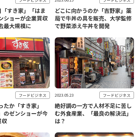
フードビジネス
フードビジネス
目「すき家」「はま
どこに向かうのか「吉野家」薬
ンショーが企業買収
局で牛丼の具を販売、大学監修
去最大規模に
で野菜添え牛丼を開発
2023.05.23
フードビジネス
フードビジネス
ったか「すき家」
絶好調の一方で人材不足に苦し
」のゼンショーが今
む外食産業、「最良の解決法」
買収
は？