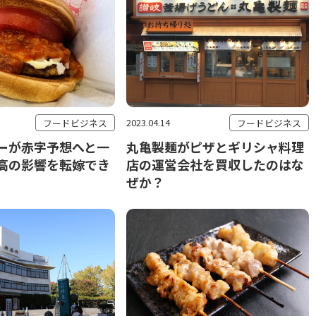
2023.04.14
フードビジネス
フードビジネス
ーが赤字予想へと一
丸亀製麺がピザとギリシャ料理
高の影響を転嫁でき
店の運営会社を買収したのはな
ぜか？