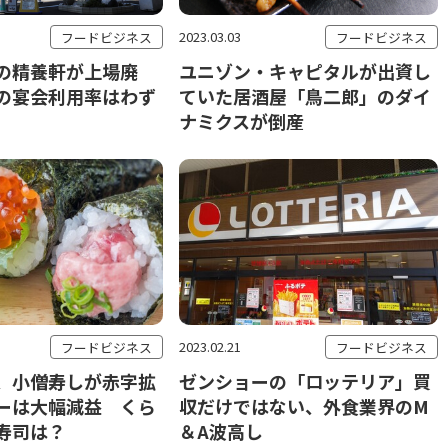
2023.03.03
フードビジネス
フードビジネス
の精養軒が上場廃
ユニゾン・キャピタルが出資し
の宴会利用率はわず
ていた居酒屋「鳥二郎」のダイ
ナミクスが倒産
2023.02.21
フードビジネス
フードビジネス
、小僧寿しが赤字拡
ゼンショーの「ロッテリア」買
ーは大幅減益 くら
収だけではない、外食業界のM
寿司は？
＆A波高し