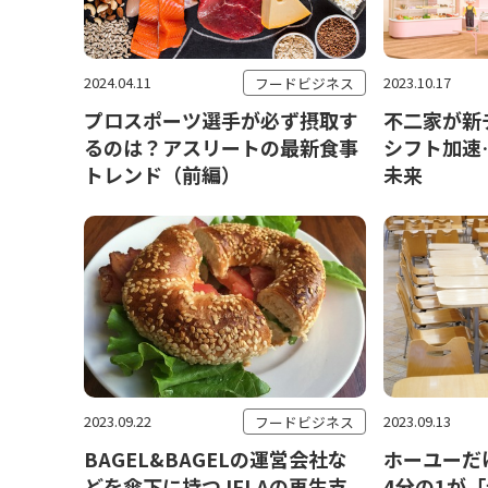
2024.04.11
2023.10.17
フードビジネス
プロスポーツ選手が必ず摂取す
不二家が新
るのは？アスリートの最新食事
シフト加速
トレンド（前編）
未来
2023.09.22
2023.09.13
フードビジネス
BAGEL&BAGELの運営会社な
ホーユーだ
どを傘下に持つJFLAの再生支
4分の1が