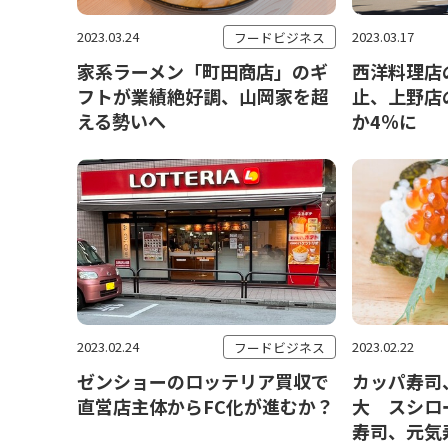
2023.03.24
2023.03.17
フードビジネス
家系ラーメン「町田商店」のギ
西洋料理店
フトが業績絶好調、山岡家を超
止、上野店
える勢いへ
か4％に
2023.02.24
2023.02.22
フードビジネス
ゼンショーのロッテリア買収で
カッパ寿司
直営店主体からFC化が進むか？
大 スシロ
寿司、元気