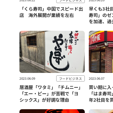
フードビジネス
「くら寿司」中国でスピード出
早くも3社
店 海外展開が業績を左右
寿司」のゼ
を加速、過
2023.06.09
2023.06.07
フードビジネス
居酒屋「ワタミ」「チムニー」
買い期に入
「エー・ピー」が苦戦で「ヨ
「はま寿司
シックス」が好調な理由
年2社目を