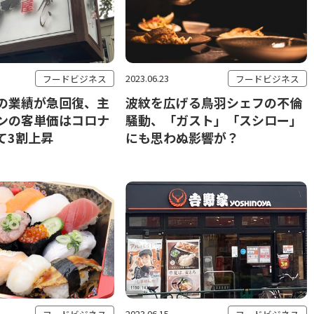
2023.06.23
フードビジネス
フードビジネス
の業績が急回復、主
波紋を広げる鳥羽シェフの不倫
ンの客単価はコロナ
騒動、「ガスト」「スシロー」
て3割上昇
にも思わぬ影響が？
2023.06.15