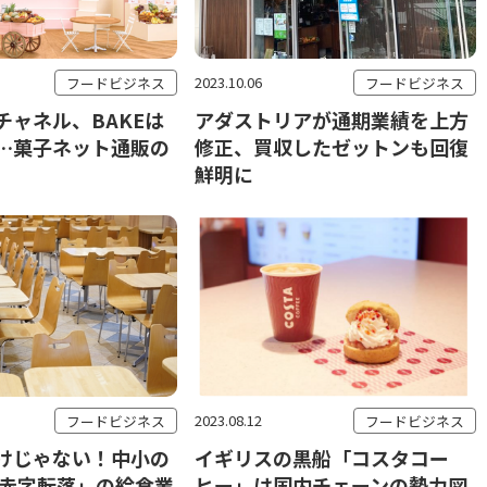
2023.10.06
フードビジネス
フードビジネス
チャネル、BAKEは
アダストリアが通期業績を上方
…菓子ネット通販の
修正、買収したゼットンも回復
鮮明に
2023.08.12
フードビジネス
フードビジネス
けじゃない！中小の
イギリスの黒船「コスタコー
「赤字転落」の給食業
ヒー」は国内チェーンの勢力図