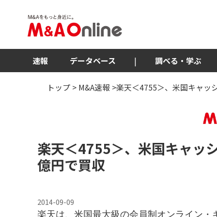
速報
データベース
|
調べる・学ぶ
トップ
>
M&A速報
>楽天＜4755＞、米国キャッ
楽天
＜4755＞
、米国キャッシ
億円で買収
2014-09-09
楽天は、米国最大級の会員制オンライン・キャッ