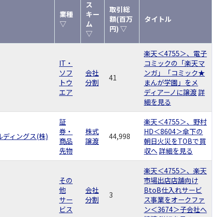
ス
取引総
業種
キー
額(百万
タイトル
▽
ム
円) ▽
▽
楽天＜4755＞、電子
IT・
コミックの「楽天マ
ソフ
会社
ンガ」「コミック★
41
トウ
分割
まんが学園」をメ
エア
ディアーノに譲渡
詳
細を見る
証
楽天＜4755＞、野村
券・
株式
HD＜8604＞傘下の
ディングス(株)
44,998
商品
譲渡
朝日火災をTOBで買
先物
収へ
詳細を見る
楽天＜4755＞、楽天
その
市場出店店舗向け
他
会社
BtoB仕入れサービ
3
サー
分割
ス事業をオークファ
ビス
ン＜3674＞子会社へ