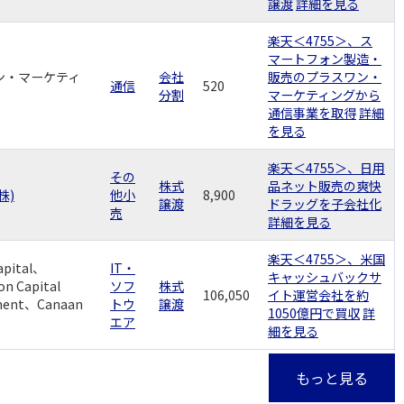
譲渡
詳細を見る
楽天＜4755＞、ス
マートフォン製造・
ン・マーケティ
会社
販売のプラスワン・
通信
520
分割
マーケティングから
通信事業を取得
詳細
を見る
楽天＜4755＞、日用
その
株式
品ネット販売の爽快
株)
他小
8,900
譲渡
ドラッグを子会社化
売
詳細を見る
楽天＜4755＞、米国
apital、
IT・
キャッシュバックサ
on Capital
ソフ
株式
106,050
イト運営会社を約
ment、Canaan
トウ
譲渡
1050億円で買収
詳
エア
細を見る
もっと見る