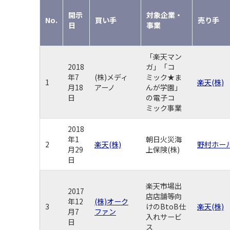
開示
対象企業・
No.
買い手
売り手
日
事業
「楽天マン
2018
ガ」「コ
年7
(株)メディ
ミック★ま
1
楽天(株)
月18
アーノ
んが学園」
日
の電子コ
ミック事業
2018
年1
朝日火災海
2
楽天(株)
野村ホール
月29
上保険(株)
日
楽天市場出
2017
店店舗等向
年12
(株)オーク
3
けのBtoB仕
楽天(株)
月7
ファン
入れサービ
日
ス