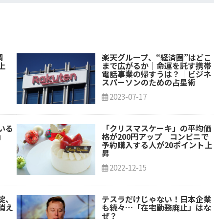
調
楽天グループ、“経済圏”はどこ
上
まで広がるか｜命運を託す携帯
電話事業の帰すうは？｜ビジネ
スパーソンのための占星術
2023-07-17
いる
「クリスマスケーキ」の平均価
」
格が200円アップ コンビニで
予約購入する人が20ポイント上
昇
2022-12-15
綻、
テスラだけじゃない！日本企業
消え
も続々…「在宅勤務廃止」はな
ぜ？