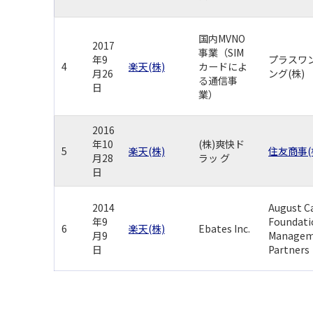
国内MVNO
2017
事業（SIM
年9
プラスワ
4
楽天(株)
カードによ
月26
ング(株)
る通信事
日
業）
2016
年10
(株)爽快ド
5
楽天(株)
住友商事(
月28
ラッ グ
日
2014
August C
年9
Foundati
6
楽天(株)
Ebates Inc.
月9
Manage
日
Partners