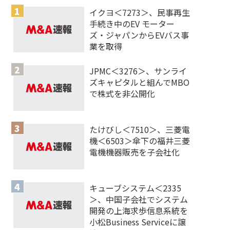
イクヨ＜7273＞、民事再生
手続き中のEV モーター
ズ・ジャパンからEVバス事
業を取得
JPMC＜3276＞、サンライ
ズキャピタルと組んでMBO
で株式を非公開化
たけびし＜7510＞、三菱電
機＜6503＞傘下の福井三菱
電機機器販売を子会社化
キューブシステム＜2335
＞、中国子会社でシステム
開発の上海求歩信息系統を
小松Business Serviceに譲