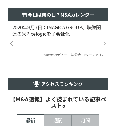
今日は何の日？M&Aカレンダー
2020年8月7日：IMAGICA GROUP、映像関
2019
連の米Pixelogicを子会社化
ム事業
渡
※表示のディールは公表日ベースです。
アクセスランキング
【M&A速報】よく読まれている記事ベ
スト5
最新
週間
月間