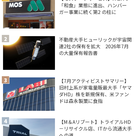
「和食」業態に進出、ハンバー
ガー事業に続く第2 の柱に
不動産大手ヒューリックが宇宙関
連2社の保有を拡大 2026年7月
の大量保有報告書
【7月アクティビストサマリー】
旧村上系が家電量販最大手「ヤマ
ダHD」株を新規保有、米ファン
ドは森永製菓に食指
【M＆Aリブート】トライアルHD
－リサイクル店、ITから流通大手
への道