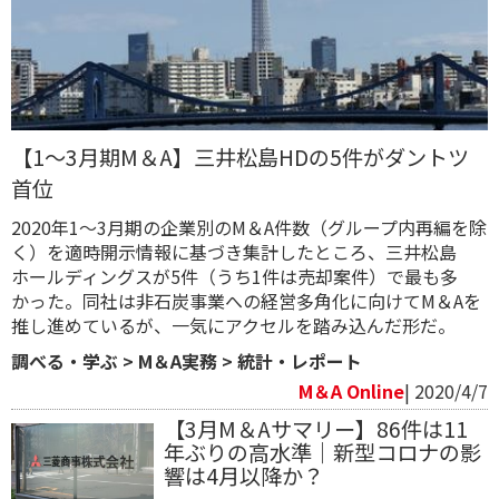
【1～3月期M＆A】三井松島HDの5件がダントツ
首位
2020年1～3月期の企業別のM＆A件数（グループ内再編を除
く）を適時開示情報に基づき集計したところ、三井松島
ホールディングスが5件（うち1件は売却案件）で最も多
かった。同社は非石炭事業への経営多角化に向けてM＆Aを
推し進めているが、一気にアクセルを踏み込んだ形だ。
調べる・学ぶ
>
M＆A実務
>
統計・レポート
M＆A Online
| 2020/4/7
【3月M＆Aサマリー】86件は11
年ぶりの高水準｜新型コロナの影
響は4月以降か？