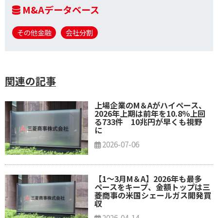
M&Aデータベース
その他金融
会社分割
関連の記事
上場企業のM＆Aがハイペース、
2026年上期は前年を10.8％上回
る733件 10兆円が早くも視野
に
2026-07-06
【1～3月M＆A】2026年も最多
ペースをキープ、金額トップは三
菱商事の米国シェールガス開発買
収
2026-04-14