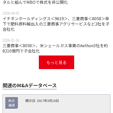
タルと組んでMBOで株式を非公開化
2026-04-03
イチネンホールディングス＜9619＞、三菱商事＜8058＞傘
下で肥料原料輸出入の三菱商事アグリサービスなど2社を子
会社化
2026-01-16
三菱商事＜8058＞、米シェールガス事業のAethon3社を約
8210億円で子会社化
もっと見る
関連のM&Aデータベース
取
株式
2017年3月16日
引
譲渡
対象
ス
総
タ
開
買
売
業