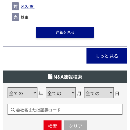
米久(株)
株主
詳細を見る
もっと見る
M&A速報検索
年
月
日
検索
クリア