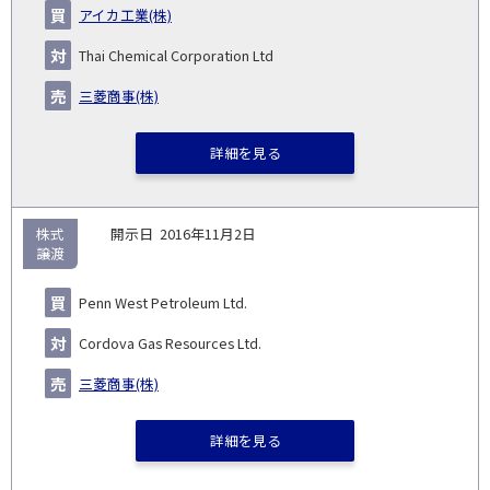
企
キー
額
イ
アイカ工業(株)
No.
示
い
り
種
業・
ム
(百
ト
日
手
手
▽
事業
▽
万
ル
Thai Chemical Corporation Ltd
円)
▽
三菱商事(株)
詳細を見る
株式
2016年11月2日
譲渡
Penn West Petroleum Ltd.
Cordova Gas Resources Ltd.
三菱商事(株)
詳細を見る