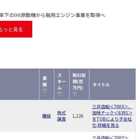
3＞傘下のIHI原動機から舶用エンジン事業を取得へ
もっと見る
ス
取引総
業
キー
額(百
種
タイトル
ム
万円)
▽
▽
▽
三井造船＜7003＞、
株式
加地テック＜6391＞
機械
1,126
譲渡
をTOBにより子会社
化
詳細を見る
三井造船＜7003＞、