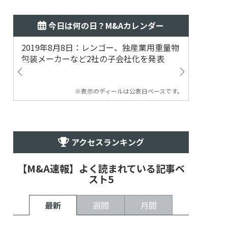
今日は何の日？M&Aカレンダー
2019年8月8日：レンゴー、独産業用重量物
2014
包装メーカーなど2社の子会社化を発表
提案
※表示のディールは公表日ベースです。
アクセスランキング
【M&A速報】よく読まれている記事ベ
スト5
最新
週間
月間