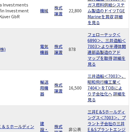
a Investments
ガス燃料供給システ
株式
in Investment
機械
22,800
ム製造のドイツTGE
譲渡
 Küver GbR
Marineを買収
詳細
を見る
フェローテック＜
6890＞、三井造船＜
電気
株式
7003＞より半導体関
株)
878
機器
譲渡
連部品製造のアド
マップを取得
詳細を
見る
三井造船＜7003＞、
輸送
昭和飛行機工業＜
株式
用機
16,500
7404＞をTOBによ
譲渡
器
り子会社化へ
詳細を
見る
三井E＆Sホールディ
ングス＜7003＞、プ
建
ラント子会社の三井
井Ｅ＆Ｓホールディン
株式
設・
非公表
E＆Sプラントエンジ