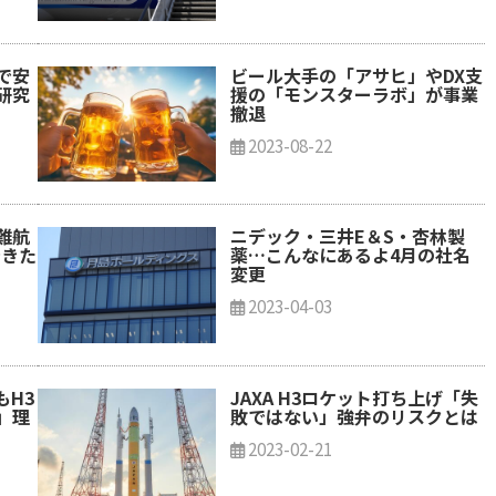
で安
ビール大手の「アサヒ」やDX支
研究
援の「モンスターラボ」が事業
撤退
2023-08-22
難航
ニデック・三井E＆S・杏林製
できた
薬…こんなにあるよ4月の社名
変更
2023-04-03
もH3
JAXA H3ロケット打ち上げ「失
」理
敗ではない」強弁のリスクとは
2023-02-21