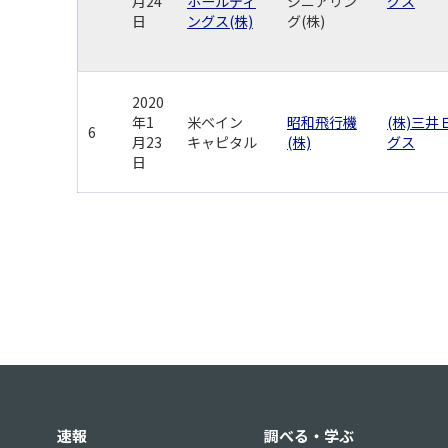
月24
ホールディ
ジニアリン
グス
日
ングス(株)
グ(株)
2020
年1
米ベイン
昭和飛行機
(株)三
6
月23
キャピタル
(株)
グス
日
速報
調べる・学ぶ