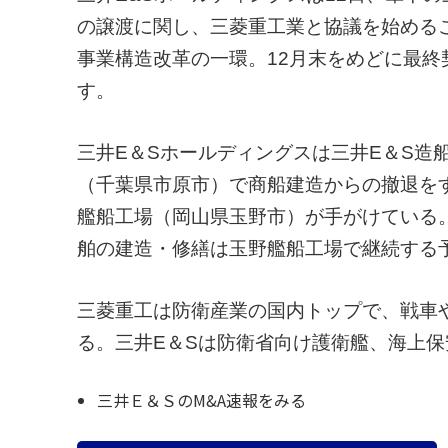
の譲渡に関し、三菱重工業と協議を始める
事業構造改革の一環。12月末をめどに最終契
す。
三井E＆Sホールディングスは三井E＆S造
（千葉県市原市）で商船建造からの撤退を
艦船工場（岡山県玉野市）が手がけている
舶の建造・修繕は玉野艦船工場で継続する
三菱重工は防衛産業の国内トップで、戦車
る。三井E＆Sは防衛省向け護衛艦、海上
三井Ｅ＆ＳのM&A速報をみる