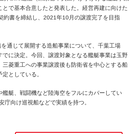
ことで基本合意したと発表した。経営再建に向けた
約書を締結し、2021年10月の譲渡完了を目指
船を通じて展開する造船事業について、千葉工場
すでに決定。今回、譲渡対象となる艦艇事業は玉野
。三菱重工への事業譲渡後も防衛省を中心とする船
予定としている。
や艦艇、戦闘機など陸海空をフルにカバーしてい
保安庁向け巡視船などで実績を持つ。