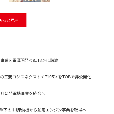
もっと見る
事業を電源開発＜9513＞に譲渡
の三菱ロジスネクスト＜7105＞をTOBで非公開化
年4月に発電機事業を統合へ
3＞傘下のIHI原動機から舶用エンジン事業を取得へ