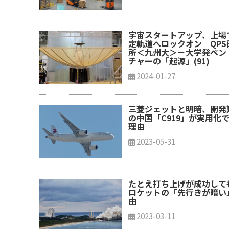
宇宙スタートアップ、上場
定軌道へロックオン QPS
所＜九州大＞－大学発ベン
チャーの「起源」(91)
2024-01-27
三菱ジェットと明暗、開発
の中国「C919」が実用化
理由
2023-05-31
たとえ打ち上げが成功して
ロケットの「先行きが暗い
由
2023-03-11