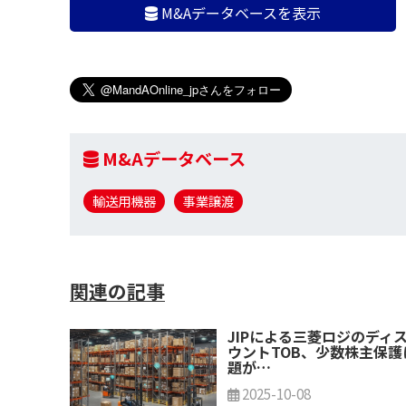
M&Aデータベースを表示
M&Aデータベース
輸送用機器
事業譲渡
関連の記事
JIPによる三菱ロジのディ
ウントTOB、少数株主保護
題が…
2025-10-08