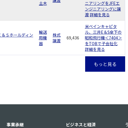
譲渡
土木
ニアリングをJFEエ
ンジニアリングに譲
渡
詳細を見る
米ベインキャピタ
輸送
ル、三井E＆S傘下の
井Ｅ＆Ｓホールディン
株式
用機
69,436
昭和飛行機＜7404＞
譲渡
器
をTOBで子会社化
詳細を見る
もっと見る
事業承継
ビジネスと経済