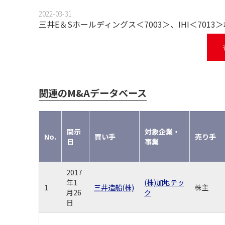
2022-03-31
三井E＆Sホールディングス＜7003＞、IHI＜701
関連のM&Aデータベース
開示
対象企業・
No.
買い手
売り手
日
事業
2017
年1
(株)加地テッ
1
三井造船(株)
株主
月26
ク
日