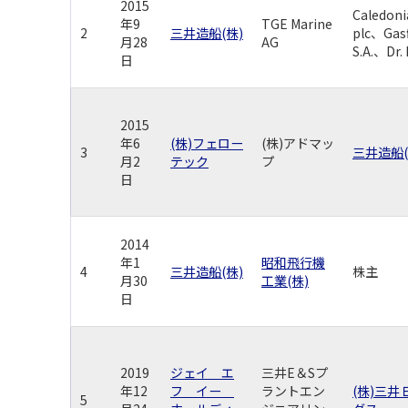
2015
Caledoni
年9
TGE Marine
2
三井造船(株)
plc、Gasf
月28
AG
S.A.、Dr.
日
2015
年6
(株)フェロー
(株)アドマッ
3
三井造船(
月2
テック
プ
日
2014
年1
昭和飛行機
4
三井造船(株)
株主
月30
工業(株)
日
2019
ジェイ エ
三井E＆Sプ
年12
フ イー
ラントエン
(株)三
5