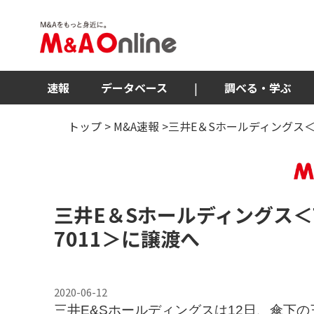
速報
データベース
|
調べる・学ぶ
トップ
>
M&A速報
>三井E＆Sホールディングス＜
三井E＆Sホールディングス
＜
7011＞
に譲渡へ
2020-06-12
三井E&Sホールディングスは12日、傘下