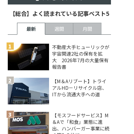
【総合】よく読まれている記事ベスト5
最新
週間
月間
不動産大手ヒューリックが
宇宙関連2社の保有を拡
大 2026年7月の大量保有
報告書
【M＆Aリブート】トライ
アルHD－リサイクル店、
ITから流通大手への道
【モスフードサービス】M
＆Aで「和食」業態に進
出、ハンバーガー事業に続