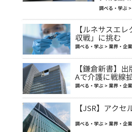
調べる・学ぶ
【ルネサスエレ
収戦」に挑む
調べる・学ぶ
>
業界・企
【鎌倉新書】出
Aで介護に戦線
調べる・学ぶ
>
業界・企
【JSR】アク
調べる・学ぶ
>
業界・企