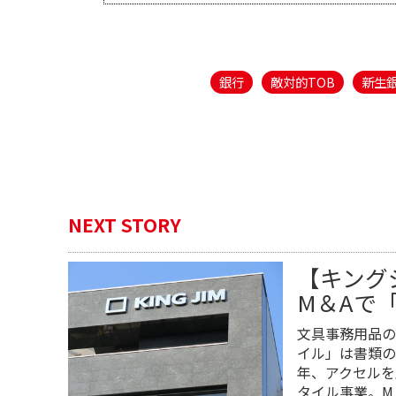
銀行
敵対的TOB
新生
NEXT STORY
【キング
M＆Aで
文具事務用品の
イル」は書類の
年、アクセルを
タイル事業。M