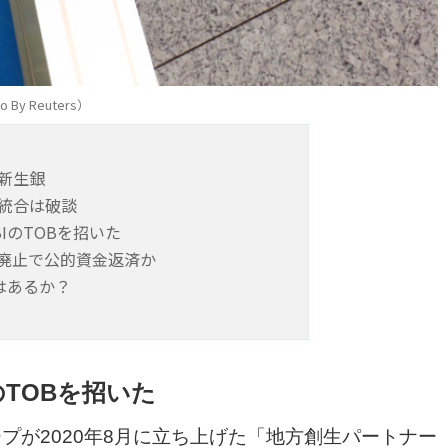
 Reuters）
新生銀
統合は破談
IのTOBを招いた
廃止で公的資金返済か
はあるか？
のTOBを招いた
プが2020年8月に立ち上げた「地方創生パートナー