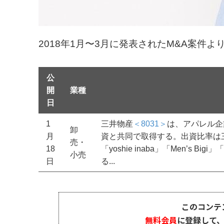
2018年1月〜3月に発表されたM&A案件
公
開
業種
日
1
三井物産
＜8031＞
は、アパレル企
卸
月
資と共同で取得する。出資比率は三井
売・
18
「yoshie inaba」「Men’s 
小売
日
る...
このコンテ
無料会員
に登録して