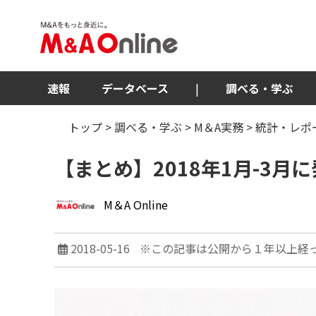
速報
データベース
|
調べる・学ぶ
トップ
>
調べる・学ぶ
>
M＆A実務
>
統計・レポ
【まとめ】2018年1月-3月
M＆A Online
2018-05-16
※この記事は公開から１年以上経