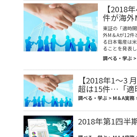
【2018
件が海外
東証の「適時開
外M＆Aが12
る日本電産は米
ることを発表し
調べる・学ぶ
【2018年1～3
超は15件…「
調べる・学ぶ
>
M＆A実務
​2018年第1四