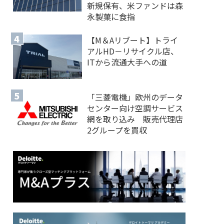
新規保有、米ファンドは森
永製菓に食指
【M＆Aリブート】トライ
アルHD－リサイクル店、
ITから流通大手への道
「三菱電機」欧州のデータ
センター向け空調サービス
網を取り込み 販売代理店
2グループを買収