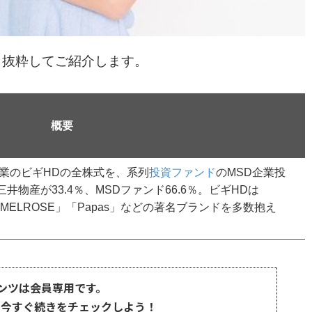
より抜粋してご紹介します。
概要
業のビギHDの全株式を、系列
投資ファンド
のMSD企業投
物産が33.4％、MSDファンド66.6％。ビギHDは
Bigi」「MELROSE」「Papas」などの著名ブランドを多数抱え
ンツは会員専用です。
、今すぐ続きをチェックしよう！