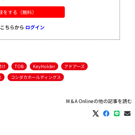
録をする（無料）
はこちらから
ログイン
付け
TOB
KeyHolder
アドアーズ
ス
コシダカホールディングス
M＆A Onlineの他の記事を読む