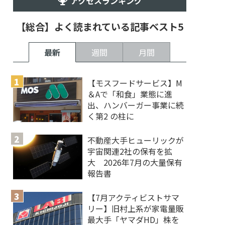
アクセスランキング
【総合】よく読まれている記事ベスト5
最新
週間
月間
【モスフードサービス】M
＆Aで「和食」業態に進
出、ハンバーガー事業に続
く第2 の柱に
不動産大手ヒューリックが
宇宙関連2社の保有を拡
大 2026年7月の大量保有
報告書
【7月アクティビストサマ
リー】旧村上系が家電量販
最大手「ヤマダHD」株を