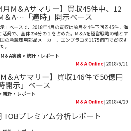
年4月M＆Aサマリー】買収45件中、12
M＆A…「適時」開示ベース
示」ベースで、2018年4月の買収は前月を4件下回る45件。海
件と活発で、全体の4分の１を占めた。M＆Aを経営戦略の軸とす
国の冷蔵庫用部品メーカー、エンブラコを1175億円で買収す
た。
>
M＆A実務
>
統計・レポート
M＆A Online
| 2018/5/11
 月M＆Aサマリー】買収146件で50億円
適時開示」ベース
>
統計・レポート
M＆A Online
| 2018/4/29
半期 TOBプレミアム分析レポート