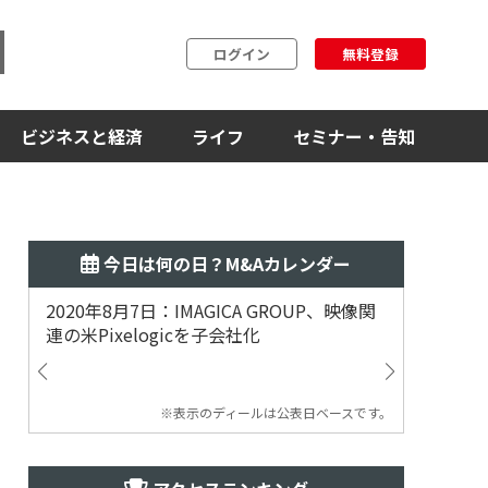
ログイン
無料登録
ビジネスと経済
ライフ
セミナー・告知
今日は何の日？M&Aカレンダー
2020年8月7日：IMAGICA GROUP、映像関
2019
連の米Pixelogicを子会社化
ム事業
渡
※表示のディールは公表日ベースです。