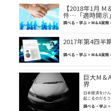
【2018年1月
件…「適時開示
調べる・学ぶ
>
M＆A実務
​2017年第4四
調べる・学ぶ
>
M＆A実務
巨大M＆
界
日本経済をけん
起こるのだろう
調べる・学ぶ