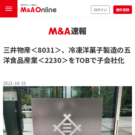
ログイン
無料登録
三井物産
＜8031＞
、冷凍洋菓子製造の五
洋食品産業
＜2230＞
をTOBで子会社化
2021-10-15