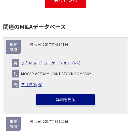
関連のM&Aデータベース
取
株式
2017年4月21日
引
譲渡
対象
ス
総
タ
開
買
売
業
企
キー
額
イ
りらいあコミュニケーションズ(株)
No.
示
い
り
種
業・
ム
(百
ト
日
手
手
▽
事業
▽
万
ル
MOCAP VIETNAM JOINT STOCK COMPANY
円)
▽
三井物産(株)
詳細を見る
事業
2017年3月22日
譲渡