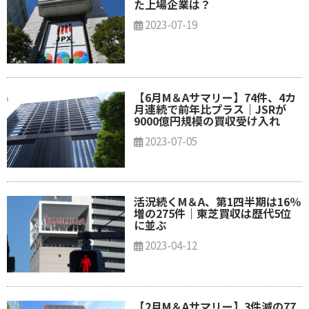
た上場企業は？
2023-07-19
【6月M＆Aサマリー】74件、4カ
月連続で前年比プラス｜JSRが
9000億円規模の買収受け入れ
2023-07-05
活況続くM＆A、第1四半期は16％
増の275件｜東芝買収は歴代5位
に並ぶ
2023-04-12
【2月M＆Aサマリー】3件減の77