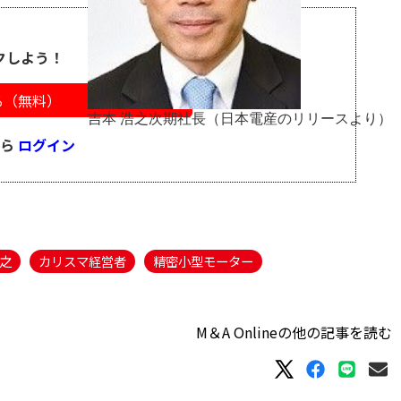
クしよう！
る（無料）
吉本 浩之次期社長（日本電産のリリースより）
から
ログイン
之
カリスマ経営者
精密小型モーター
M＆A Onlineの他の記事を読む