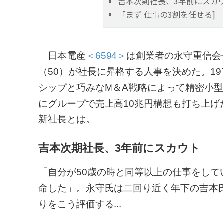
吉本次期社長、3年前にスカ
「まず 仕事の3割を任せる]
日本電産
＜6594＞
は創業者の永守重信会
（50）が社長に昇格する人事を決めた。1
シップと巧みなM＆A戦略によって精密小型
にグループで売上高10兆円構想も打ち上
新社長とは。
吉本次期社長、3年前にスカウト
「自分が50歳の時と同等以上の仕事をして
命した」。永守氏は二回り近く年下の吉本
りをこう評価する...