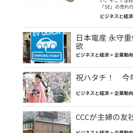
い。そこで注目
「SE」の売れ
ビジネスと経済
日本電産 永守
欲
ビジネスと経済
>
企業動
祝ハタチ！ 今
ビジネスと経済
>
企業動
CCCが主婦の
ビジネスと経済
>
企業動