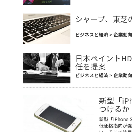
シャープ、東芝
ビジネスと経済
>
企業動
日本ペイントH
任を提案
ビジネスと経済
>
企業動
新型「iP
つけるか
新型「iPhon
低価格指向が強