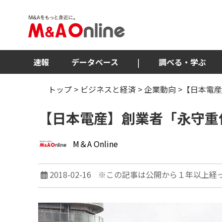
速報
データベース
|
調べる・学ぶ
トップ
>
ビジネスと経済
>
企業動向
>【日本電
【日本電産】創業者「永守重
M＆A Online
2018-02-16
※この記事は公開から１年以上経