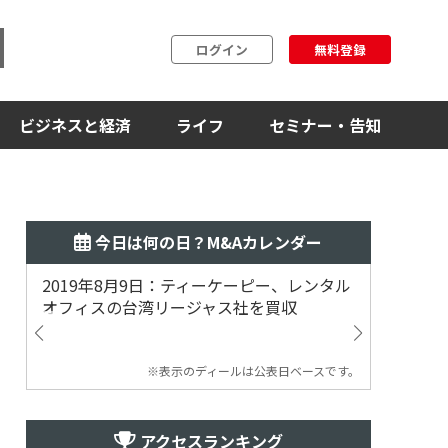
ログイン
無料登録
ビジネスと経済
ライフ
セミナー・告知
今日は何の日？M&Aカレンダー
2019年8月9日：ティーケーピー、レンタル
2019
オフィスの台湾リージャス社を買収
マジェ
※表示のディールは公表日ベースです。
アクセスランキング