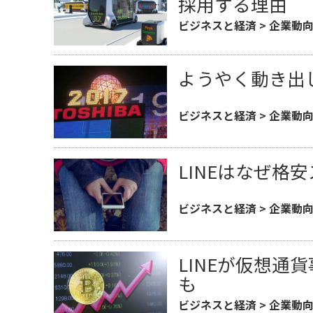
採用する理由
ビジネスと経済
>
企業動
ようやく動き出
ビジネスと経済
>
企業動
LINEはなぜ格
ビジネスと経済
>
企業動
LINEが仮想通
も
ビジネスと経済
>
企業動