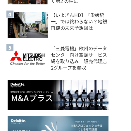
く第2 の柱に
【いよぎんHD】「愛媛統
一」では終わらない？地銀
再編の未来予想図は
「三菱電機」欧州のデータ
センター向け空調サービス
網を取り込み 販売代理店
2グループを買収