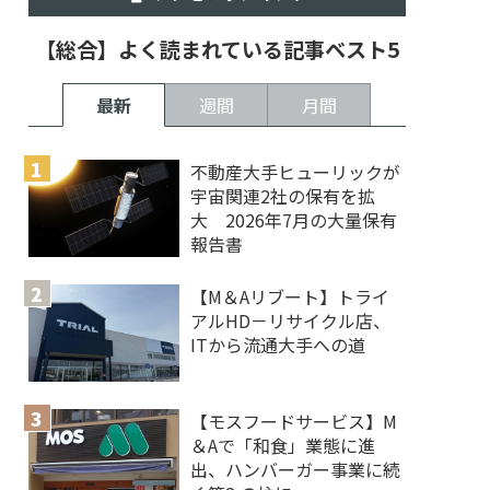
【総合】よく読まれている記事ベスト5
最新
週間
月間
不動産大手ヒューリックが
宇宙関連2社の保有を拡
大 2026年7月の大量保有
報告書
【M＆Aリブート】トライ
アルHD－リサイクル店、
ITから流通大手への道
【モスフードサービス】M
＆Aで「和食」業態に進
出、ハンバーガー事業に続