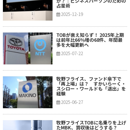
か？｜ビジネスパーソンのための
占星術
2025-12-19
TOBが衰え知らず！ 2025年上期
は前年比66％増の68件、年間最
多を大幅更新へ
2025-07-22
牧野フライス、ファンド傘下で
「再上場」は？ すかいらーく・
スシロー・ワールドも「退出」を
経験
2025-06-27
牧野フライスTOBに名乗りを上げ
たMBK、買収後はどうする？