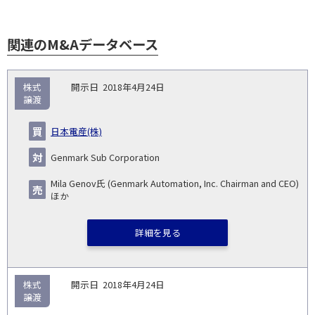
関連のM&Aデータベース
取
株式
2018年4月24日
引
譲渡
対象
ス
総
タ
開
買
売
業
企
キー
額
イ
日本電産(株)
No.
示
い
り
種
業・
ム
(百
ト
日
手
手
▽
事業
▽
万
ル
Genmark Sub Corporation
円)
▽
Mila Genov氏 (Genmark Automation, Inc. Chairman and CEO)
ほか
詳細を見る
株式
2018年4月24日
譲渡