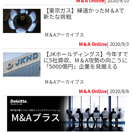
M＆A Online
| 2020/9/10
【東京ガス】縁遠かったM＆Aで
新たな挑戦
M＆Aアーカイブス
M＆A Online
| 2020/9/3
【JKホールディングス】今年すで
に5社買収、M＆A攻勢の向こうに
「5000億円」企業を見据える
M＆Aアーカイブス
M＆A Online
| 2020/8/6