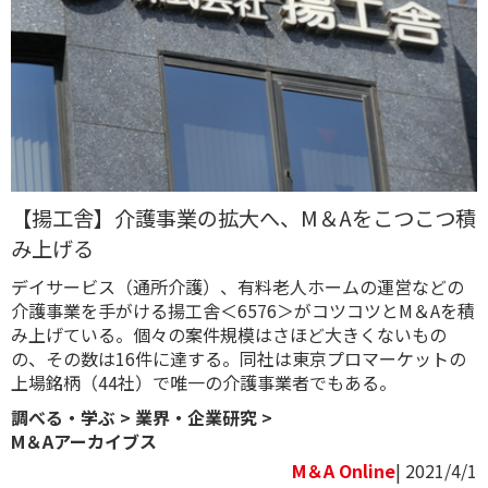
【揚工舎】介護事業の拡大へ、M＆Aをこつこつ積
み上げる
デイサービス（通所介護）、有料老人ホームの運営などの
介護事業を手がける揚工舎＜6576＞がコツコツとM＆Aを積
み上げている。個々の案件規模はさほど大きくないもの
の、その数は16件に達する。同社は東京プロマーケットの
上場銘柄（44社）で唯一の介護事業者でもある。
調べる・学ぶ
>
業界・企業研究
>
M＆Aアーカイブス
M＆A Online
| 2021/4/1