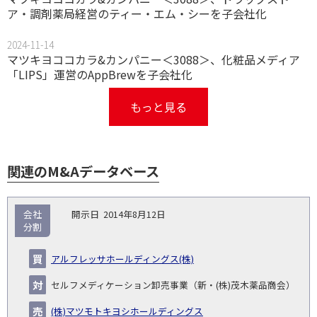
ア・調剤薬局経営のティー・エム・シーを子会社化
2024-11-14
マツキヨココカラ&カンパニー＜3088＞、化粧品メディア
「LIPS」運営のAppBrewを子会社化
もっと見る
関連のM&Aデータベース
取
会社
2014年8月12日
引
分割
対象
ス
総
タ
開
買
売
業
企
キー
額
イ
アルフレッサホールディングス(株)
No.
示
い
り
種
業・
ム
(百
ト
日
手
手
▽
事業
▽
万
ル
セルフメディケーション卸売事業（新・(株)茂木薬品商会）
円)
▽
(株)マツモトキヨシホールディングス