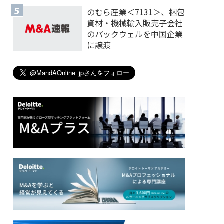
のむら産業＜7131＞、梱包
資材・機械輸入販売子会社
のパックウェルを中国企業
に譲渡