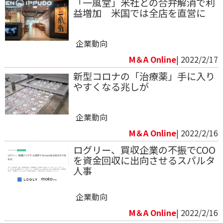
「一風堂」米社との合弁解消で利
益増加 米国では全店を直営に
企業動向
M＆A Online
| 2022/2/17
新型コロナの「治療薬」手に入り
やすくなる兆しが
企業動向
M＆A Online
| 2022/2/16
ログリー、買収企業の不振でCOO
を資金回収に出向させるスパルタ
人事
企業動向
M＆A Online
| 2022/2/16