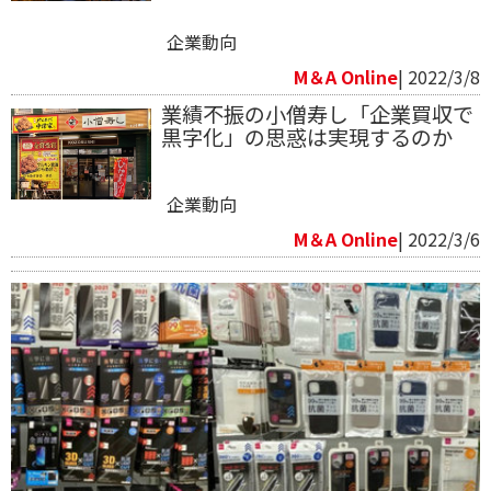
企業動向
M＆A Online
| 2022/3/8
業績不振の小僧寿し「企業買収で
黒字化」の思惑は実現するのか
企業動向
M＆A Online
| 2022/3/6