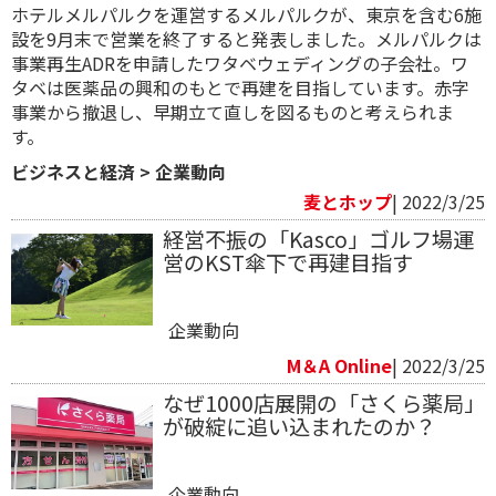
ホテルメルパルクを運営するメルパルクが、東京を含む6施
設を9月末で営業を終了すると発表しました。メルパルクは
事業再生ADRを申請したワタベウェディングの子会社。ワ
タベは医薬品の興和のもとで再建を目指しています。赤字
事業から撤退し、早期立て直しを図るものと考えられま
す。
ビジネスと経済
>
企業動向
麦とホップ
| 2022/3/25
経営不振の「Kasco」ゴルフ場運
営のKST傘下で再建目指す
企業動向
M＆A Online
| 2022/3/25
なぜ1000店展開の「さくら薬局」
が破綻に追い込まれたのか？
企業動向