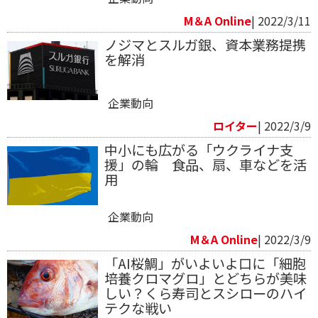
M＆A Online
| 2022/3/11
ノジマとスルガ銀、資本業務提携
を解消
企業動向
ロイター
| 2022/3/9
中小にも広がる「ウクライナ支
援」の輪 食品、扇、車などを活
用
企業動向
M＆A Online
| 2022/3/9
「AI桜鯛」がいよいよ口に「細胞
培養クロマグロ」とどちらが美味
しい？くら寿司とスシローのハイ
テクな戦い