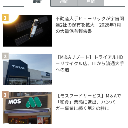
最新
週間
月間
不動産大手ヒューリックが宇宙関
連2社の保有を拡大 2026年7月
の大量保有報告書
【M＆Aリブート】トライアルHD
－リサイクル店、ITから流通大手
への道
【モスフードサービス】M＆Aで
「和食」業態に進出、ハンバー
ガー事業に続く第2 の柱に