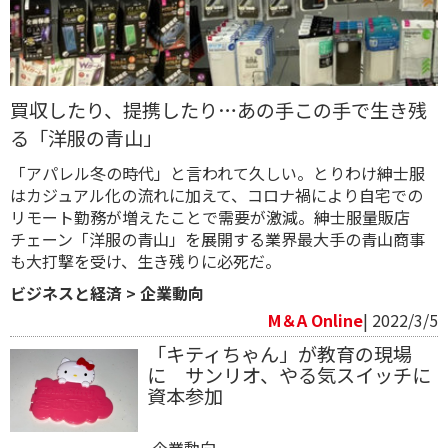
買収したり、提携したり…あの手この手で生き残
る「洋服の青山」
「アパレル冬の時代」と言われて久しい。とりわけ紳士服
はカジュアル化の流れに加えて、コロナ禍により自宅での
リモート勤務が増えたことで需要が激減。紳士服量販店
チェーン「洋服の青山」を展開する業界最大手の青山商事
も大打撃を受け、生き残りに必死だ。
ビジネスと経済
>
企業動向
M＆A Online
| 2022/3/5
「キティちゃん」が教育の現場
に サンリオ、やる気スイッチに
資本参加