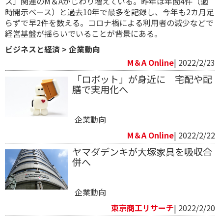
ス」関連のM＆Aがじわり増えている。昨年は年間4件（適
時開示ベース）と過去10年で最多を記録し、今年も2カ月足
らずで早2件を数える。コロナ禍による利用者の減少などで
経営基盤が揺らいでいることが背景にある。
ビジネスと経済
>
企業動向
M＆A Online
| 2022/2/23
「ロボット」が身近に 宅配や配
膳で実用化へ
企業動向
M＆A Online
| 2022/2/22
ヤマダデンキが大塚家具を吸収合
併へ
企業動向
東京商工リサーチ
| 2022/2/20