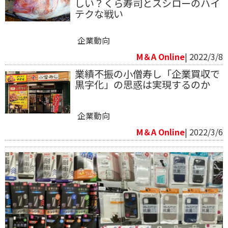
しい？くら寿司とスシローのハイ
テクな戦い
企業動向
M＆A Online
| 2022/3/8
業績不振の小僧寿し「企業買収で
黒字化」の思惑は実現するのか
企業動向
M＆A Online
| 2022/3/6