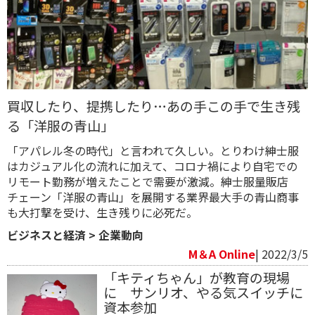
買収したり、提携したり…あの手この手で生き残
る「洋服の青山」
「アパレル冬の時代」と言われて久しい。とりわけ紳士服
はカジュアル化の流れに加えて、コロナ禍により自宅での
リモート勤務が増えたことで需要が激減。紳士服量販店
チェーン「洋服の青山」を展開する業界最大手の青山商事
も大打撃を受け、生き残りに必死だ。
ビジネスと経済
>
企業動向
M＆A Online
| 2022/3/5
「キティちゃん」が教育の現場
に サンリオ、やる気スイッチに
資本参加