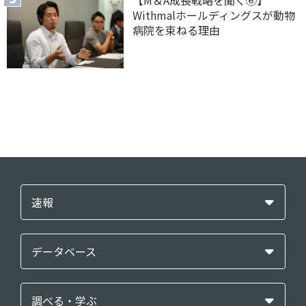
【M＆A 成長戦略を聞く⑥】
Withmalホールディングスが動物
病院を束ねる理由
速報
データベース
調べる・学ぶ