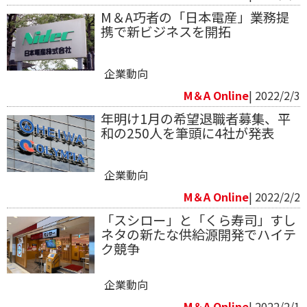
M＆A巧者の「日本電産」業務提
携で新ビジネスを開拓
企業動向
M＆A Online
| 2022/2/3
年明け1月の希望退職者募集、平
和の250人を筆頭に4社が発表
企業動向
M＆A Online
| 2022/2/2
「スシロー」と「くら寿司」すし
ネタの新たな供給源開発でハイテ
ク競争
企業動向
M＆A Online
| 2022/2/1