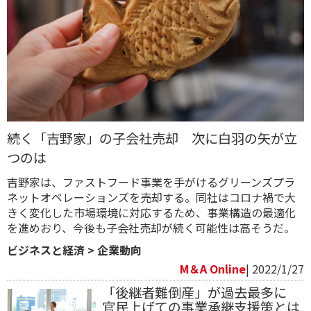
続く「吉野家」の子会社売却 次に白羽の矢が立
つのは
吉野家は、ファストフード事業を手がけるグリーンズプラ
ネットオペレーションズを売却する。同社はコロナ禍で大
きく変化した市場環境に対応するため、事業構造の最適化
を進めおり、今後も子会社売却が続く可能性は高そうだ。
ビジネスと経済
>
企業動向
M＆A Online
| 2022/1/27
「後継者難倒産」が過去最多に
官民上げての事業承継支援策とは