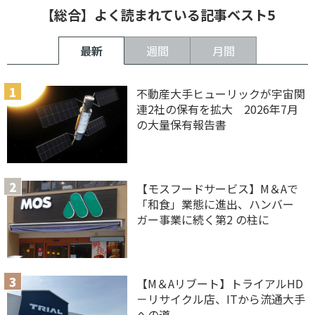
【総合】よく読まれている記事ベスト5
最新
週間
月間
不動産大手ヒューリックが宇宙関
連2社の保有を拡大 2026年7月
の大量保有報告書
【モスフードサービス】M＆Aで
「和食」業態に進出、ハンバー
ガー事業に続く第2 の柱に
【M＆Aリブート】トライアルHD
－リサイクル店、ITから流通大手
への道