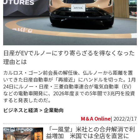
日産がEVでルノーにすり寄らざるを得なくなった
理由とは
カルロス・ゴーン前会長の解任後、仏ルノーから距離を置
いてきた日産自動車が「再接近」にハンドルを切った。1月
24日にルノー・日産・三菱自動車連合が電気自動車（EV）
などの電動車開発に、2026年度までの5年間で3兆円を投資
すると発表したのだ。
ビジネスと経済
>
企業動向
M＆A Online
| 2022/2/17
「一風堂」米社との合弁解消で利
益増加 米国では全店を直営に