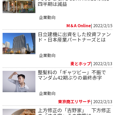
四半期は減益
企業動向
M＆A Online
| 2022/2/15
日立建機に出資をした投資ファン
ド・日本産業パートナーズとは
企業動向
麦とホップ
| 2022/2/13
整髪料の「ギャツビー」不振で
マンダム42期ぶりの最終赤字
企業動向
東京商工リサーチ
| 2022/2/13
上方修正の「吉野家」 下方修正