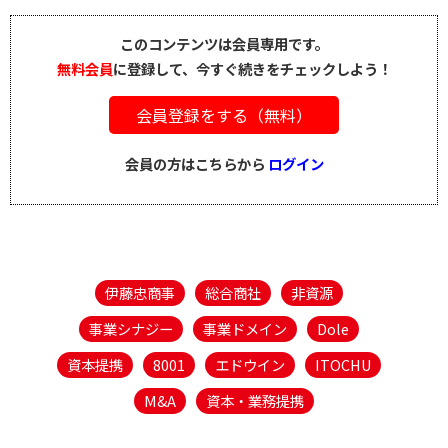
このコンテンツは会員専用です。
無料会員
に登録して、今すぐ続きをチェックしよう！
会員登録をする（無料）
会員の方はこちらから
ログイン
伊藤忠商事
総合商社
非資源
事業シナジー
事業ドメイン
Dole
資本提携
8001
エドウイン
ITOCHU
M&A
資本・業務提携