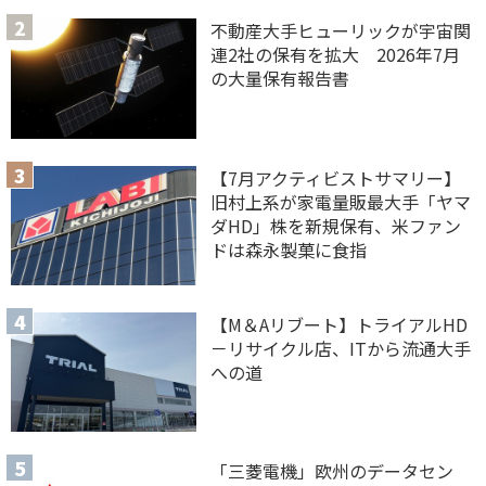
不動産大手ヒューリックが宇宙関
連2社の保有を拡大 2026年7月
の大量保有報告書
【7月アクティビストサマリー】
旧村上系が家電量販最大手「ヤマ
ダHD」株を新規保有、米ファン
ドは森永製菓に食指
【M＆Aリブート】トライアルHD
－リサイクル店、ITから流通大手
への道
「三菱電機」欧州のデータセン