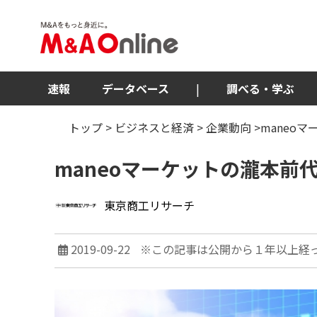
速報
データベース
|
調べる・学ぶ
トップ
>
ビジネスと経済
>
企業動向
>maneo
maneoマーケットの瀧本前
東京商工リサーチ
2019-09-22
※この記事は公開から１年以上経