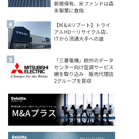
新規保有、米ファンドは森
永製菓に食指
【M＆Aリブート】トライ
アルHD－リサイクル店、
ITから流通大手への道
「三菱電機」欧州のデータ
センター向け空調サービス
網を取り込み 販売代理店
2グループを買収