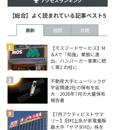
アクセスランキング
【総合】よく読まれている記事ベスト5
最新
週間
月間
【モスフードサービス】M
＆Aで「和食」業態に進
出、ハンバーガー事業に続
く第2 の柱に
不動産大手ヒューリックが
宇宙関連2社の保有を拡
大 2026年7月の大量保有
報告書
【7月アクティビストサマ
リー】旧村上系が家電量販
最大手「ヤマダHD」株を