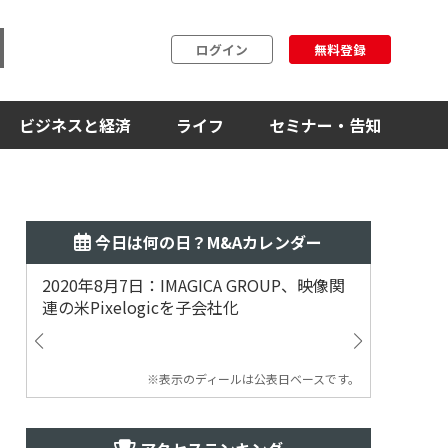
ログイン
無料登録
ビジネスと経済
ライフ
セミナー・告知
今日は何の日？M&Aカレンダー
2020年8月7日：IMAGICA GROUP、映像関
2019
連の米Pixelogicを子会社化
ム事業
渡
※表示のディールは公表日ベースです。