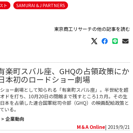
スト
SAMURAI＆J PARTNERS
東京商工リサーチの他の記事を読む
有楽町スバル座、GHQの占領政策にか
日本初のロードショー劇場
ショー劇場として知られる「有楽町スバル座」。半世紀を超
オドを打ち、10月20日の閉館まで残すところ1カ月。その生
日本を占領した連合国軍総司令部（GHQ）の映画配給政策と
ている。
>
企業動向
M＆A Online
| 2019/9/21