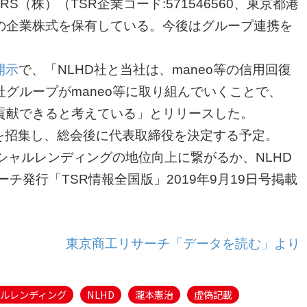
ERS（株）（TSR企業コード:571546560、東京都港
の企業株式を保有している。今後はグループ連携を
開示
で、「NLHD社と当社は、maneo等の信用回復
グループがmaneo等に取り組んでいくことで、
貢献できると考えている」とリリースした。
を招集し、総会後に代表取締役を決定する予定。
シャルレンディングの地位向上に繋がるか、NLHD
チ発行「TSR情報全国版」2019年9月19日号掲載
東京商工リサーチ「データを読む」より
ルレンディング
NLHD
瀧本憲治
虚偽記載