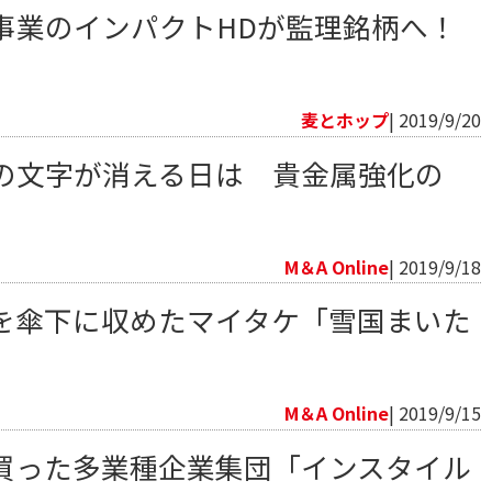
事業のインパクトHDが監理銘柄へ！
向
麦とホップ
| 2019/9/20
の文字が消える日は 貴金属強化の
向
M＆A Online
| 2019/9/18
を傘下に収めたマイタケ「雪国まいた
向
M＆A Online
| 2019/9/15
買った多業種企業集団「インスタイル