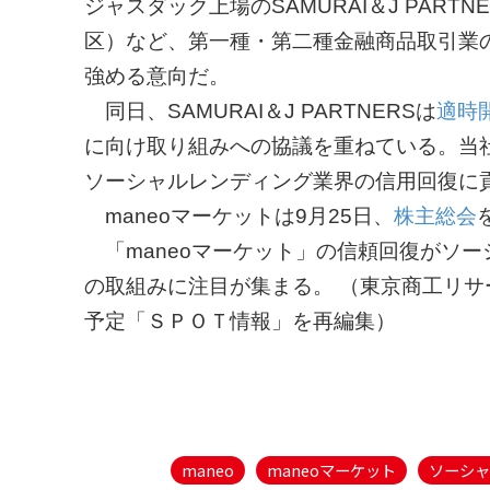
ジャスダック上場のSAMURAI＆J PARTN
区）など、第一種・第二種金融商品取引業
強める意向だ。
同日、SAMURAI＆J PARTNERSは
適時
に向け取り組みへの協議を重ねている。当社
ソーシャルレンディング業界の信用回復に
maneoマーケットは9月25日、
株主総会
「maneoマーケット」の信頼回復がソー
の取組みに注目が集まる。 （東京商工リサー
予定「ＳＰＯＴ情報」を再編集）
maneo
maneoマーケット
ソーシャ