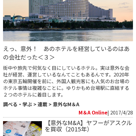
えっ、意外！ あのホテルを経営しているのはあ
の会社だった＜３＞
街中や旅先で何気なく目にしているホテル。実は意外な会
社が経営、運営しているなんてこともあるんです。2020年
の東京五輪開催を前に、外国人観光客にも人気のお台場の
ホテル事情は複雑なことに。ゆりかもめ台場駅に直結する
２つのホテルに着目します。
調べる・学ぶ
>
連載
>
意外なM＆A
M＆A Online
| 2017/4/28
【意外なM&A】ヤフーがアスクル
を買収（2015年）