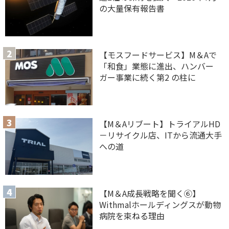
の大量保有報告書
【モスフードサービス】M＆Aで
「和食」業態に進出、ハンバー
ガー事業に続く第2 の柱に
【M＆Aリブート】トライアルHD
－リサイクル店、ITから流通大手
への道
【M＆A 成長戦略を聞く⑥】
Withmalホールディングスが動物
病院を束ねる理由