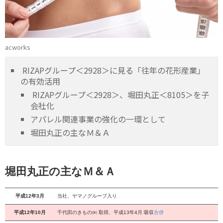
acworks
RIZAPグループ＜2928＞に見る「往年の花形産業」
の有効活用
RIZAPグループ＜2928＞、堀田丸正＜8105＞を子
会社化
アパレル関連事業の強化の一環として
堀田丸正の主なＭ＆Ａ
堀田丸正の主なＭ＆Ａ
平成12年3月
当社、ヤマノグループ入り
平成12年10月
千代田のきもの㈱ 取得、平成13年4月 吸収
合併