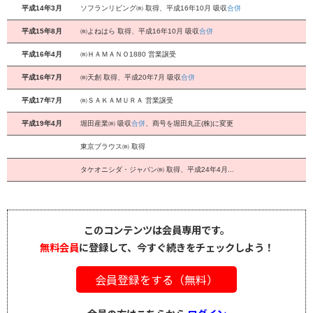
平成14年3月
ソフランリビング㈱ 取得、平成16年10月 吸収
合併
平成15年8月
㈱よねはら 取得、平成16年10月 吸収
合併
平成16年4月
㈱ＨＡＭＡＮＯ1880 営業譲受
平成16年7月
㈱天創 取得、平成20年7月 吸収
合併
平成17年7月
㈱ＳＡＫＡＭＵＲＡ 営業譲受
平成19年4月
堀田産業㈱ 吸収
合併
、商号を堀田丸正(株)に変更
東京ブラウス㈱ 取得
タケオニシダ・ジャパン㈱ 取得、平成24年4月...
このコンテンツは会員専用です。
無料会員
に登録して、今すぐ続きをチェックしよう！
会員登録をする（無料）