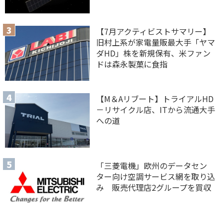
【7月アクティビストサマリー】
旧村上系が家電量販最大手「ヤマ
ダHD」株を新規保有、米ファン
ドは森永製菓に食指
【M＆Aリブート】トライアルHD
－リサイクル店、ITから流通大手
への道
「三菱電機」欧州のデータセン
ター向け空調サービス網を取り込
み 販売代理店2グループを買収