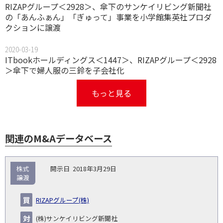
RIZAPグループ＜2928＞、傘下のサンケイリビング新聞社
の「あんふぁん」「ぎゅって」事業を小学館集英社プロダ
クションに譲渡
2020-03-19
ITbookホールディングス＜1447＞、RIZAPグループ＜2928
＞傘下で婦人服の三鈴を子会社化
もっと見る
関連のM&Aデータベース
取
株式
2018年3月29日
引
譲渡
対象
ス
総
タ
開
買
売
業
企
キー
額
イ
RIZAPグループ(株)
No.
示
い
り
種
業・
ム
(百
ト
日
手
手
▽
事業
▽
万
ル
(株)サンケイリビング新聞社