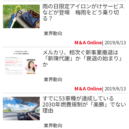
雨の日限定アイロンがけサービス
などが登場 梅雨をどう乗り切
る？
業界動向
M＆A Online
| 2019/6/13
メルカリ、相次ぐ新事業撤退は
「新陳代謝」か「衰退の始まり」
か
業界動向
M＆A Online
| 2019/6/13
すでに53車種が達成している
2030年燃費規制が「楽勝」でない
理由
業界動向