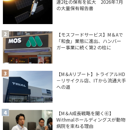
連2社の保有を拡大 2026年7月
の大量保有報告書
【モスフードサービス】M＆Aで
「和食」業態に進出、ハンバー
ガー事業に続く第2 の柱に
【M＆Aリブート】トライアルHD
－リサイクル店、ITから流通大手
への道
【M＆A 成長戦略を聞く⑥】
Withmalホールディングスが動物
病院を束ねる理由