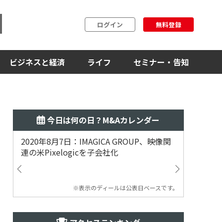
ログイン
無料登録
ビジネスと経済
ライフ
セミナー・告知
今日は何の日？M&Aカレンダー
2020年8月7日：IMAGICA GROUP、映像関
2019
連の米Pixelogicを子会社化
ム事業
渡
※表示のディールは公表日ベースです。