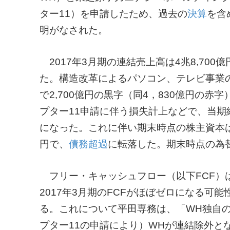
ター11）を申請したため、過去の
決算
を含
明がなされた。
2017年3月期の連結売上高は4兆8,700億
た。構造改革によるパソコン、テレビ事業
で2,700億円の黒字（同4，830億円の
プター11申請に伴う損失計上などで、当期純
になった。これに伴い期末時点の株主資本はマ
円で、
債務超過
に転落した。期末時点の為替
フリー・キャッシュフロー（以下FCF）は
2017年3月期のFCFがほぼゼロになる可
る。これについて平田専務は、「WH独自
プター11の申請により）WHが連結除外と