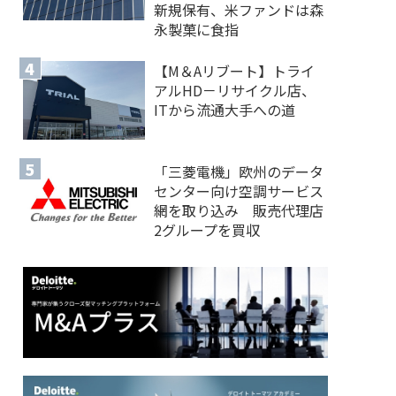
新規保有、米ファンドは森
永製菓に食指
【M＆Aリブート】トライ
アルHD－リサイクル店、
ITから流通大手への道
「三菱電機」欧州のデータ
センター向け空調サービス
網を取り込み 販売代理店
2グループを買収