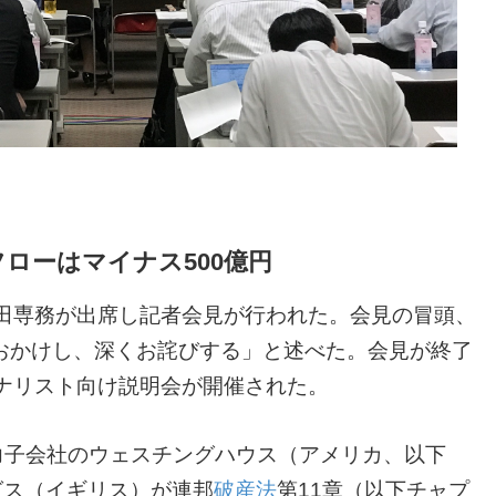
フローはマイナス500億円
田専務が出席し記者会見が行われた。会見の冒頭、
おかけし、深くお詫びする」と述べた。会見が終了
アナリスト向け説明会が開催された。
力子会社のウェスチングハウス（アメリカ、以下
グス（イギリス）が連邦
破産法
第11章（以下チャプ