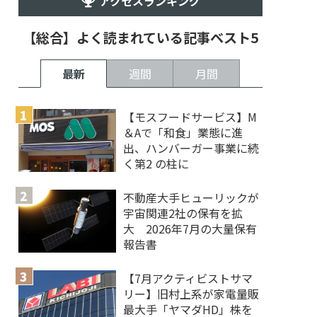
アクセスランキング
【総合】よく読まれている記事ベスト5
最新
週間
月間
【モスフードサービス】M
＆Aで「和食」業態に進
出、ハンバーガー事業に続
く第2 の柱に
不動産大手ヒューリックが
宇宙関連2社の保有を拡
大 2026年7月の大量保有
報告書
【7月アクティビストサマ
リー】旧村上系が家電量販
最大手「ヤマダHD」株を