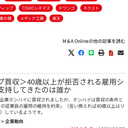
ディップ
TOHOシネマズ
ドワンゴ
ネクスト
麦の穂
メディア工房
楽天
M＆A Onlineの他の記事を読む
プ買収＞40歳以上が拒否される雇用シ
支持してきたのは誰か
企業ホンハイに買収されましたが、ホンハイは買収の条件と
下の従業員の雇用の維持を約束」（言い換えれば40歳以上はリ
）しているようです。
>
企業動向