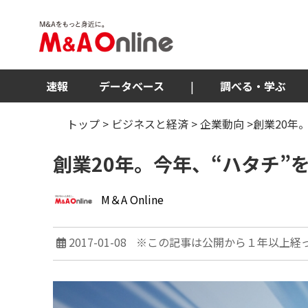
速報
データベース
|
調べる・学ぶ
トップ
>
ビジネスと経済
>
企業動向
>創業20年
創業20年。今年、“ハタチ”
M＆A Online
2017-01-08
※この記事は公開から１年以上経