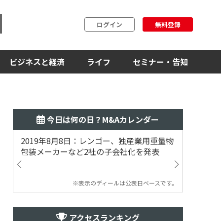
ログイン
無料登録
ビジネスと経済
ライフ
セミナー・告知
今日は何の日？M&Aカレンダー
2019年8月8日：レンゴー、独産業用重量物
2014
包装メーカーなど2社の子会社化を発表
提案
※表示のディールは公表日ベースです。
アクセスランキング