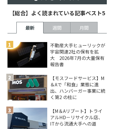
【総合】よく読まれている記事ベスト5
最新
週間
月間
不動産大手ヒューリックが
宇宙関連2社の保有を拡
大 2026年7月の大量保有
報告書
【モスフードサービス】M
＆Aで「和食」業態に進
出、ハンバーガー事業に続
く第2 の柱に
【M＆Aリブート】トライ
アルHD－リサイクル店、
ITから流通大手への道