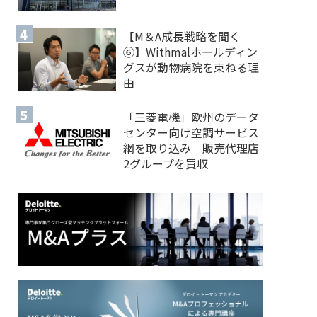
【M＆A 成長戦略を聞く
⑥】Withmalホールディン
グスが動物病院を束ねる理
由
「三菱電機」欧州のデータ
センター向け空調サービス
網を取り込み 販売代理店
2グループを買収