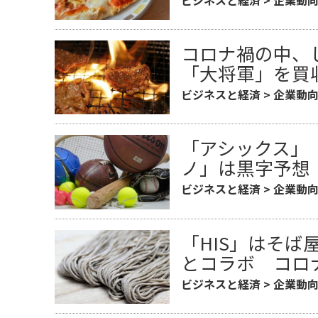
コロナ禍の中、
「大将軍」を買
ビジネスと経済
>
企業動
「アシックス」
ノ」は黒字予想
ビジネスと経済
>
企業動
「HIS」はそば
とコラボ コロ
ビジネスと経済
>
企業動