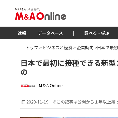
速報
データベース
|
調べる・学ぶ
トップ
>
ビジネスと経済
>
企業動向
>日本で最
日本で最初に接種できる新型
の
M＆A Online
2020-11-19
※この記事は公開から１年以上経