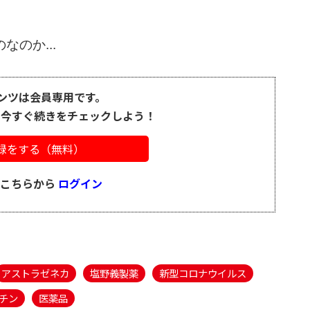
のか...
ンツは会員専用です。
、今すぐ続きをチェックしよう！
録をする（無料）
はこちらから
ログイン
アストラゼネカ
塩野義製薬
新型コロナウイルス
チン
医薬品