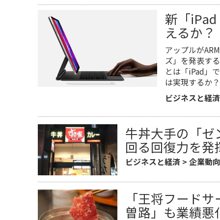
新「iPa
えるか？
アップルがAR
ズ」を発表する
とは「iPad」
は実現するか？
ビジネスと経済
牛丼大手の「ゼ
回る回復力を発
ビジネスと経済
>
企業動
「王将フードサ
曽路」も業績悪