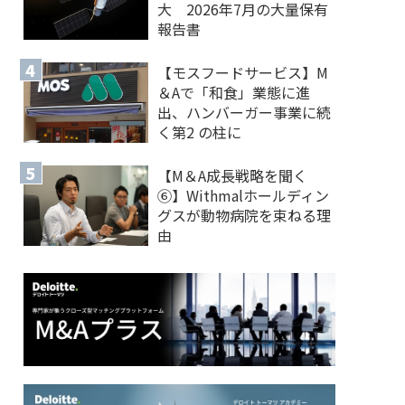
大 2026年7月の大量保有
報告書
【モスフードサービス】M
＆Aで「和食」業態に進
出、ハンバーガー事業に続
く第2 の柱に
【M＆A 成長戦略を聞く
⑥】Withmalホールディン
グスが動物病院を束ねる理
由