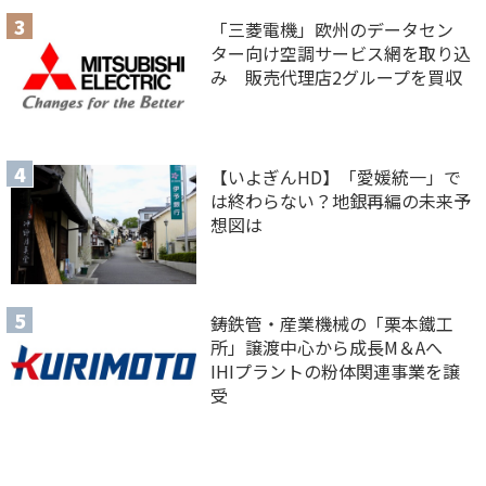
「三菱電機」欧州のデータセン
ター向け空調サービス網を取り込
み 販売代理店2グループを買収
【いよぎんHD】「愛媛統一」で
は終わらない？地銀再編の未来予
想図は
鋳鉄管・産業機械の「栗本鐵工
所」譲渡中心から成長M＆Aへ
IHIプラントの粉体関連事業を譲
受