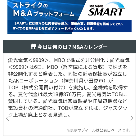
今日は何の日？M&Aカレンダー
愛光電気＜9909＞、MBOで株式を非公開化：愛光電気
＜9909＞は6日、MBO（経営陣による買収）で株式を
非公開化すると発表した。同社の近藤保社長が設立し
たAKコーポレーション（神奈川県小田原市）が
TOB（株式公開買い付け）を実施し、全株式を取得す
る。買付代金は最大18億876万円。愛光電気はTOBに
賛同している。愛光電気は家電製品やIT周辺機器など
電設資材の流通商社。TOBが成立すれば、ジャスダッ
ク上場が廃止となる見通し。
※表示のディールは公表日ベースです。