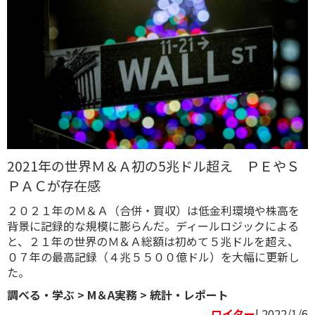
2021年の世界Ｍ＆Ａ初の5兆ドル超え ＰＥやＳ
ＰＡＣが存在感
２０２１年のＭ＆Ａ（合併・買収）は低金利環境や株高を
背景に記録的な規模に膨らんだ。ディールロジックによる
と、２１年の世界のＭ＆Ａ総額は初めて５兆ドルを超え、
０７年の最高記録（４兆５５００億ドル）を大幅に更新し
た。
調べる・学ぶ
>
M＆A実務
>
統計・レポート
ロイター
| 2022/1/6