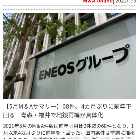
M＆A Online
| 2021/7/5
【5月M＆Aサマリー】68件、4カ月ぶりに前年下
回る｜青森・福井で地銀再編が具体化
2021年5月のM＆A件数は前年同月比2件減の68件となり、1
月以来4カ月ぶりに前年を下回った。国内案件は堅調に推移