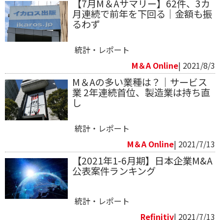
【7月M＆Aサマリー】62件、3カ
月連続で前年を下回る｜金額も振
るわず
統計・レポート
M＆A Online
| 2021/8/3
M＆Aの多い業種は？｜サービス
業 2年連続首位、製造業は持ち直
し
統計・レポート
M＆A Online
| 2021/7/13
【2021年1-6月期】日本企業M&A
公表案件ランキング
統計・レポート
Refinitiv​
| 2021/7/13