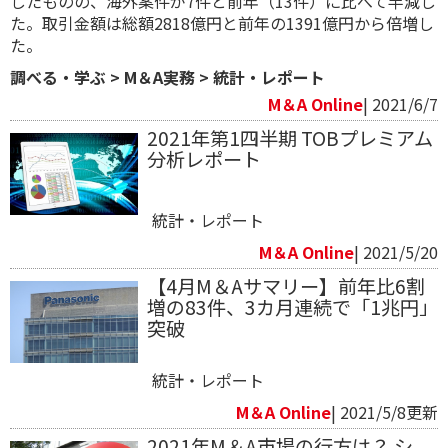
したものの、海外案件が7件と前年（13件）に比べて半減し
た。取引金額は総額2818億円と前年の1391億円から倍増し
た。
調べる・学ぶ
>
M＆A実務
>
統計・レポート
M＆A Online
| 2021/6/7
2021年第1四半期 TOBプレミアム
分析レポート
統計・レポート
M＆A Online
| 2021/5/20
【4月M＆Aサマリー】前年比6割
増の83件、3カ月連続で「1兆円」
突破
統計・レポート
M＆A Online
| 2021/5/8更新
2021年M＆A市場の行方は？ シ