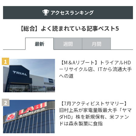
アクセスランキング
【総合】よく読まれている記事ベスト5
最新
週間
月間
【M＆Aリブート】トライアルHD
－リサイクル店、ITから流通大手
への道
【7月アクティビストサマリー】
旧村上系が家電量販最大手「ヤマ
ダHD」株を新規保有、米ファン
ドは森永製菓に食指