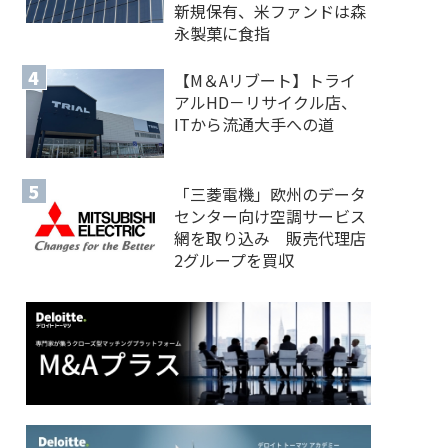
新規保有、米ファンドは森
永製菓に食指
【M＆Aリブート】トライ
アルHD－リサイクル店、
ITから流通大手への道
「三菱電機」欧州のデータ
センター向け空調サービス
網を取り込み 販売代理店
2グループを買収