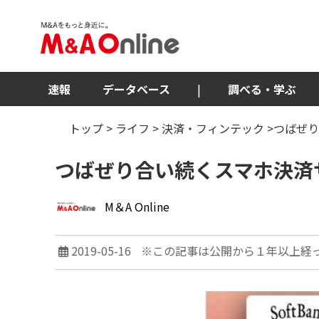
速報
データベース
|
調べる・学ぶ
トップ
>
ライフ
>
決済・フィンテック
>つばぜり
つばぜり合い続くスマホ決済サ
M＆A Online
2019-05-16
※この記事は公開から１年以上経