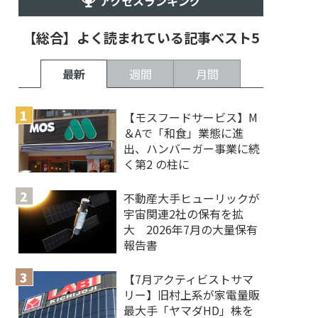
アクセスランキング
【総合】よく読まれている記事ベスト5
最新
週間
月間
【モスフードサービス】M
＆Aで「和食」業態に進
出、ハンバーガー事業に続
く第2 の柱に
不動産大手ヒューリックが
宇宙関連2社の保有を拡
大 2026年7月の大量保有
報告書
【7月アクティビストサマ
リー】旧村上系が家電量販
最大手「ヤマダHD」株を