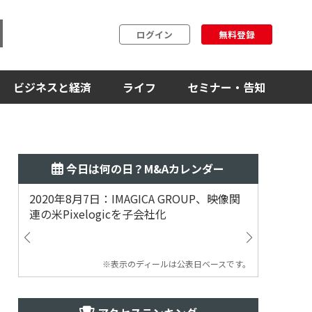
ログイン
無料登録
ビジネスと経済
ライフ
セミナー・告知
今日は何の日？M&Aカレンダー
2020年8月7日：IMAGICA GROUP、映像関
2019
連の米Pixelogicを子会社化
ム事業
渡
※表示のディールは公表日ベースです。