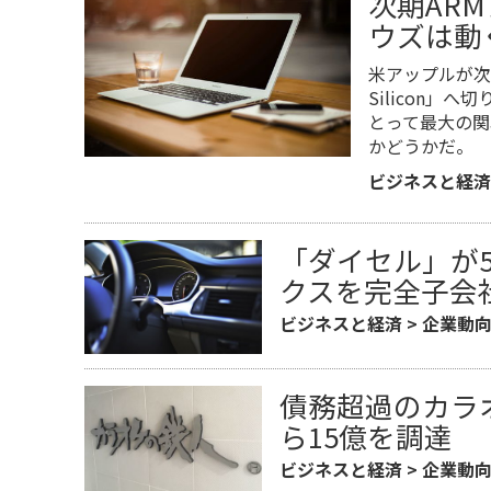
次期AR
ウズは動
米アップルが次期
Silicon」
とって最大の関
かどうかだ。
ビジネスと経済
「ダイセル」が
クスを完全子会
ビジネスと経済
>
企業動
債務超過のカラ
ら15億を調達
ビジネスと経済
>
企業動