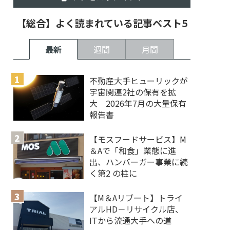
【総合】よく読まれている記事ベスト5
最新
週間
月間
不動産大手ヒューリックが
宇宙関連2社の保有を拡
大 2026年7月の大量保有
報告書
【モスフードサービス】M
＆Aで「和食」業態に進
出、ハンバーガー事業に続
く第2 の柱に
【M＆Aリブート】トライ
アルHD－リサイクル店、
ITから流通大手への道