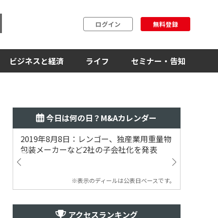
ログイン
無料登録
ビジネスと経済
ライフ
セミナー・告知
今日は何の日？M&Aカレンダー
2019年8月8日：レンゴー、独産業用重量物
2014
包装メーカーなど2社の子会社化を発表
提案
※表示のディールは公表日ベースです。
アクセスランキング