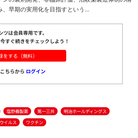
、早期の実用化を目指すという...
ンツは会員専用です。
、今すぐ続きをチェックしよう！
録をする（無料）
はこちらから
ログイン
塩野義製薬
第一三共
明治ホールディングス
ウイルス
ワクチン