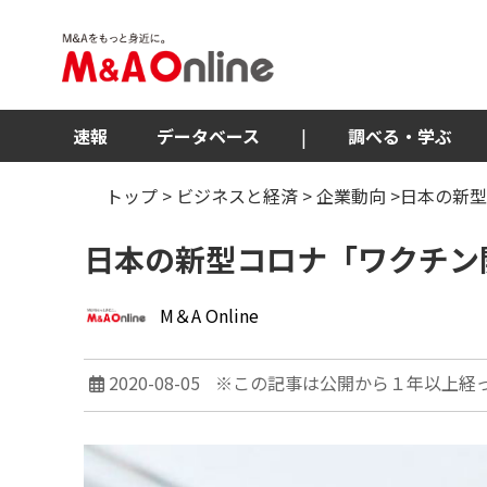
速報
データベース
|
調べる・学ぶ
トップ
>
ビジネスと経済
>
企業動向
>日本の新
日本の新型コロナ「ワクチン
M＆A Online
2020-08-05
※この記事は公開から１年以上経