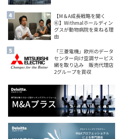
【M＆A 成長戦略を聞く
⑥】Withmalホールディン
グスが動物病院を束ねる理
由
「三菱電機」欧州のデータ
センター向け空調サービス
網を取り込み 販売代理店
2グループを買収