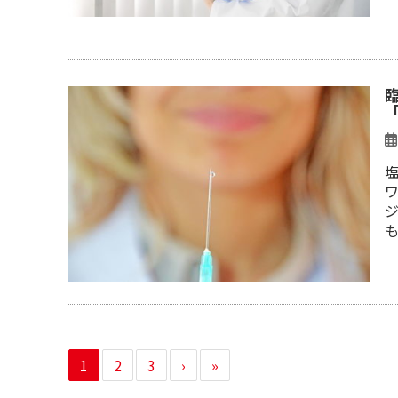
塩
1
2
3
›
»