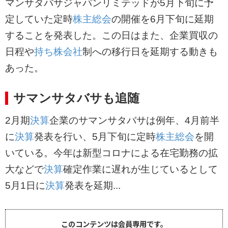
マンサタバサジャパンリミテッドが5月下旬に予
定していた定時
株主総会
の開催を6月下旬に延期
することを発表した。この日はまた、企業買収の
日程や
持ち株会社
制への移行日を延期する動きも
あった。
サマンサタバサも追随
2月期
決算
企業のサマンサタバサは例年、4月前半
に
決算
発表を行い、5月下旬に定時
株主総会
を開
いている。今年は新型コロナによる在宅勤務の拡
大などで
決算
確定作業に遅れが生じているとして
5月1日に
決算
発表を延期...
このコンテンツは会員専用です。