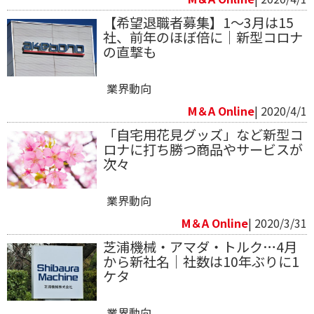
【希望退職者募集】1～3月は15
社、前年のほぼ倍に｜新型コロナ
の直撃も
業界動向
M＆A Online
| 2020/4/1
「自宅用花見グッズ」など新型コ
ロナに打ち勝つ商品やサービスが
次々
業界動向
M＆A Online
| 2020/3/31
芝浦機械・アマダ・トルク…4月
から新社名｜社数は10年ぶりに1
ケタ
業界動向