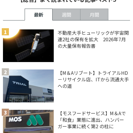
最新
週間
月間
不動産大手ヒューリックが宇宙関
連2社の保有を拡大 2026年7月
の大量保有報告書
【M＆Aリブート】トライアルHD
－リサイクル店、ITから流通大手
への道
【モスフードサービス】M＆Aで
「和食」業態に進出、ハンバー
ガー事業に続く第2 の柱に