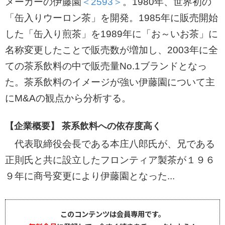
メーカーの伊藤園
＜2593＞
。1980年、世界初の
「缶入りウーロン茶」を開発。1985年に販売開始
した「缶入り煎茶」を1989年に「お～いお茶」に
名称変更したことで販売数が増加し、2003年に全
ての茶系飲料の中で販売量No.1ブランドとなっ
た。茶系飲料のイメージが強い伊藤園について主
にM&Aの観点から分析する。
【企業概要】 茶系飲料への依存度高く
代表取締役会長である本庄八郎氏が、兄である
正則氏と共に設立したフロンティア製茶が１９６
９年に商号変更により伊藤園となった...
このコンテンツは会員専用です。