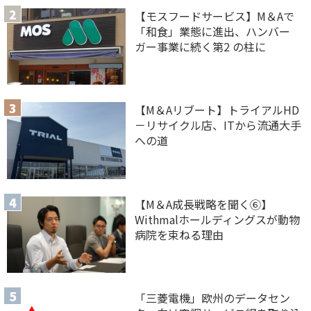
【モスフードサービス】M＆Aで
「和食」業態に進出、ハンバー
ガー事業に続く第2 の柱に
【M＆Aリブート】トライアルHD
－リサイクル店、ITから流通大手
への道
【M＆A 成長戦略を聞く⑥】
Withmalホールディングスが動物
病院を束ねる理由
「三菱電機」欧州のデータセン