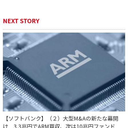
NEXT STORY
【ソフトバンク】（２）大型M&Aの新たな幕開
け 3.3兆円でARM買収、次は10兆円ファンド