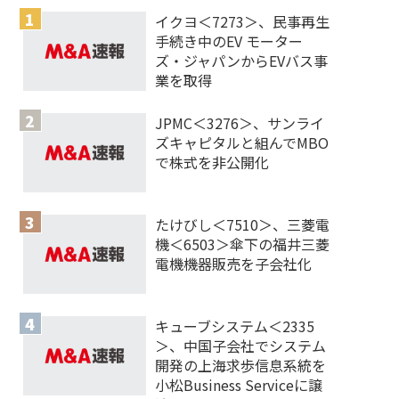
イクヨ＜7273＞、民事再生
手続き中のEV モーター
ズ・ジャパンからEVバス事
業を取得
JPMC＜3276＞、サンライ
ズキャピタルと組んでMBO
で株式を非公開化
たけびし＜7510＞、三菱電
機＜6503＞傘下の福井三菱
電機機器販売を子会社化
キューブシステム＜2335
＞、中国子会社でシステム
開発の上海求歩信息系統を
小松Business Serviceに譲