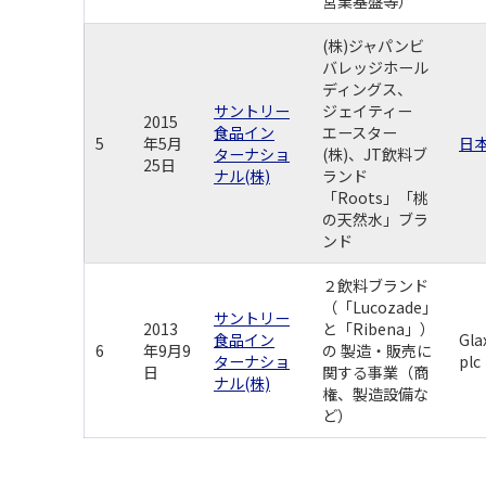
営業基盤等）
(株)ジャパンビ
バレッジホール
ディングス、
サントリー
ジェイティー
2015
食品イン
エースター
5
年5月
日本
ターナショ
(株)、JT飲料ブ
25日
ナル(株)
ランド
「Roots」「桃
の天然水」ブラ
ンド
２飲料ブランド
（「Lucozade」
サントリー
2013
と「Ribena」）
食品イン
Gla
6
年9月9
の 製造・販売に
ターナショ
plc
日
関する事業（商
ナル(株)
権、製造設備な
ど）