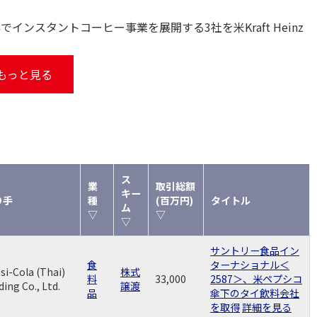
インスタントコーヒー事業を展開する3社を米Kraft Heinz
もっと見る
ス
業
取引総額
キー
り手
種
(百万円)
タイトル
ム
▽
▽
▽
サントリー食品イン
食
ターナショナル＜
si-Cola (Thai)
株式
料
33,000
2587＞、米ペプシコ
ding Co., Ltd.
譲渡
品
傘下のタイ飲料会社
を取得
詳細を見る