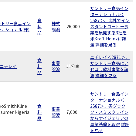
サントリー食品イン
ターナショナル＜
食
2587＞、海外でイン
ントリー食品イン
株式
料
26,000
スタントコーヒー事
ナショナル(株)
譲渡
品
業を展開する3社を
米Kraft Heinzに譲
渡
詳細を見る
ニチレイ＜2871＞、
食
事業
サントリー食品にア
)ニチレイ
料
非公表
譲渡
セロラ飲料事業を譲
品
渡
詳細を見る
サントリー食品イン
ターナショナル＜
xoSmithKline
食
2587＞、英グラク
事業
sumer Nigeria
料
7,000
ソ・スミスクライン
譲渡
品
からナイジェリアの
事業基盤を取得
詳細
を見る