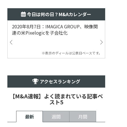
今日は何の日？M&Aカレンダー
2020年8月7日：IMAGICA GROUP、映像関
2019
連の米Pixelogicを子会社化
ム事業
渡
※表示のディールは公表日ベースです。
アクセスランキング
【M&A速報】よく読まれている記事ベ
スト5
最新
週間
月間