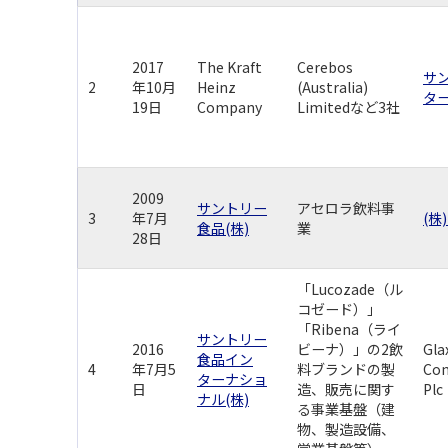
2017
The Kraft
Cerebos
サ
2
年10月
Heinz
(Australia)
ター
19日
Company
Limitedなど3社
2009
サントリー
アセロラ飲料事
3
年7月
(株
食品(株)
業
28日
「Lucozade（ル
コゼード）」
「Ribena（ライ
サントリー
2016
ビーナ）」の2飲
Gla
食品イン
4
年7月5
料ブランドの製
Con
ターナショ
日
造、販売に関す
Plc
ナル(株)
る事業基盤（建
物、製造設備、