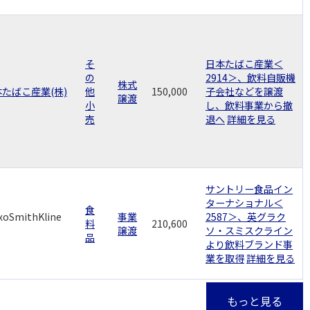
そ
日本たばこ産業＜
の
2914＞、飲料自販機
株式
たばこ産業(株)
他
150,000
子会社などを譲渡
譲渡
小
し、飲料事業から撤
売
退へ
詳細を見る
サントリー食品イン
ターナショナル＜
食
xoSmithKline
事業
2587＞、英グラク
料
210,600
譲渡
ソ・スミスクライン
品
より飲料ブランド事
業を取得
詳細を見る
もっと見る