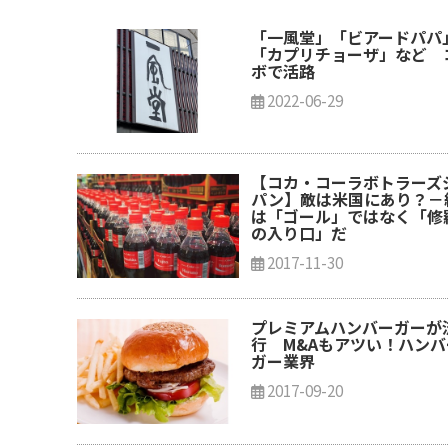
「一風堂」「ビアードパパ
「カプリチョーザ」など 
ボで活路
2022-06-29
【コカ・コーラボトラーズ
パン】敵は米国にあり？－
は「ゴール」ではなく「修
の入り口」だ
2017-11-30
プレミアムハンバーガーが
行 M&Aもアツい！ハンバ
ガー業界
2017-09-20