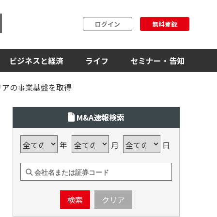
ログイン
無料登録
ビジネスと経済
ライフ
セミナー・告知
リアの事業基盤を取得
M&A速報検索
年
月
日
検索
クリア