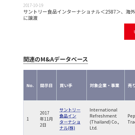
2017-10-19
サントリー食品インターナショナル＜2587＞、海外で
に譲渡
関連のM&Aデータベース
No.
開示日
買い手
対象企業・事業
売
サントリー
International
2017
食品イン
Refreshment
Pep
1
年11月
ターナショ
(Thailand) Co.,
Tra
2日
ナル(株)
Ltd.