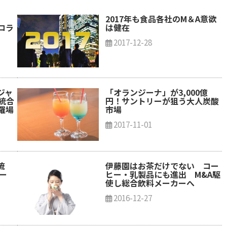
」
2017年も食品各社のM＆A意欲
コラ
は健在
2017-12-28
ジャ
「オランジーナ」が3,000億
統合
円！サントリーが狙う大人炭酸
羅場
市場
2017-11-01
流
伊藤園はお茶だけでない コー
ー
ヒー・乳製品にも進出 M&A駆
使し総合飲料メーカーへ
2016-12-27