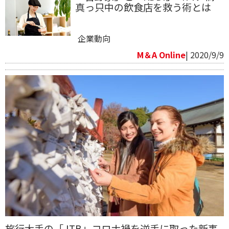
真っ只中の飲食店を救う術とは
企業動向
M＆A Online
| 2020/9/9
旅行大手の「JTB」コロナ禍を逆手に取った新事