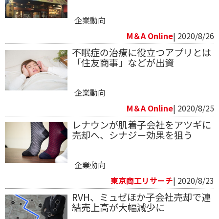
企業動向
M＆A Online
| 2020/8/26
不眠症の治療に役立つアプリとは
「住友商事」などが出資
企業動向
M＆A Online
| 2020/8/25
レナウンが肌着子会社をアツギに
売却へ、シナジー効果を狙う
企業動向
東京商工リサーチ
| 2020/8/23
RVH、ミュゼほか子会社売却で連
結売上高が大幅減少に