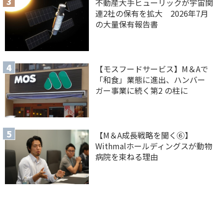
不動産大手ヒューリックが宇宙関
連2社の保有を拡大 2026年7月
の大量保有報告書
【モスフードサービス】M＆Aで
「和食」業態に進出、ハンバー
ガー事業に続く第2 の柱に
【M＆A 成長戦略を聞く⑥】
Withmalホールディングスが動物
病院を束ねる理由