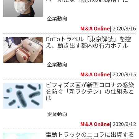
企業動向
M＆A Online
| 2020/9/16
GoToトラベル「東京解禁」を控
え、動き出す都内の有力ホテル
企業動向
M＆A Online
| 2020/9/15
ビフィズス菌が新型コロナの感染
を防ぐ「新ワクチン」の仕組みと
は
企業動向
M＆A Online
| 2020/9/12
電動トラックのニコラに出資する