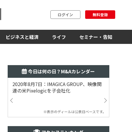
ログイン
無料登録
ビジネスと経済
ライフ
セミナー・告知
今日は何の日？M&Aカレンダー
2020年8月7日：IMAGICA GROUP、映像関
2019
連の米Pixelogicを子会社化
ム事業
渡
※表示のディールは公表日ベースです。