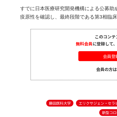
すでに日本医療研究開発機構による公募助成
疫原性を確認し、最終段階である第3相臨床試
このコンテ
無料会員
に登録して
会員登
会員の方
藤田医科大学
エリクサジェン・セラ
新型コロ