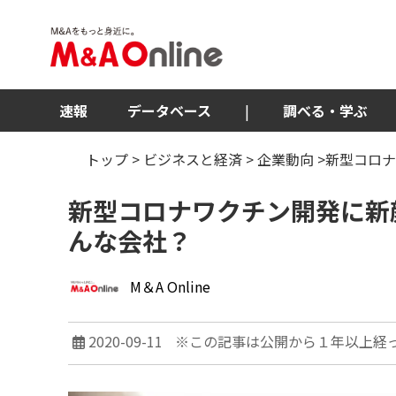
速報
データベース
|
調べる・学ぶ
トップ
>
ビジネスと経済
>
企業動向
>新型コロ
新型コロナワクチン開発に新
んな会社？
M＆A Online
2020-09-11
※この記事は公開から１年以上経