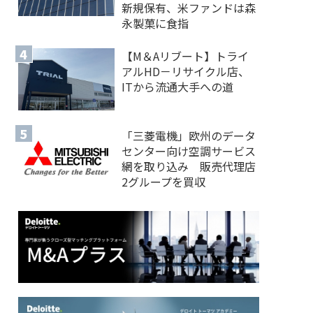
新規保有、米ファンドは森
永製菓に食指
【M＆Aリブート】トライ
アルHD－リサイクル店、
ITから流通大手への道
「三菱電機」欧州のデータ
センター向け空調サービス
網を取り込み 販売代理店
2グループを買収