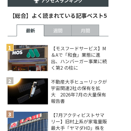
アクセスランキング
【総合】よく読まれている記事ベスト5
最新
週間
月間
【モスフードサービス】M
＆Aで「和食」業態に進
出、ハンバーガー事業に続
く第2 の柱に
不動産大手ヒューリックが
宇宙関連2社の保有を拡
大 2026年7月の大量保有
報告書
【7月アクティビストサマ
リー】旧村上系が家電量販
最大手「ヤマダHD」株を