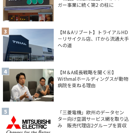
ガー事業に続く第2 の柱に
【M＆Aリブート】トライアルHD
－リサイクル店、ITから流通大手
への道
【M＆A 成長戦略を聞く⑥】
Withmalホールディングスが動物
病院を束ねる理由
「三菱電機」欧州のデータセン
ター向け空調サービス網を取り込
み 販売代理店2グループを買収