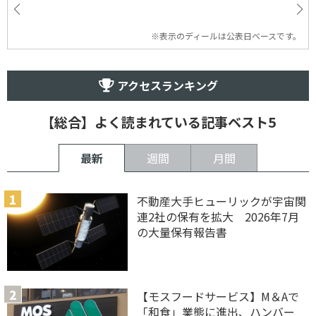
※表示のディールは公表日ベースです。
アクセスランキング
【総合】よく読まれている記事ベスト5
最新
週間
月間
不動産大手ヒューリックが宇宙関
連2社の保有を拡大 2026年7月
の大量保有報告書
【モスフードサービス】M＆Aで
「和食」業態に進出、ハンバー