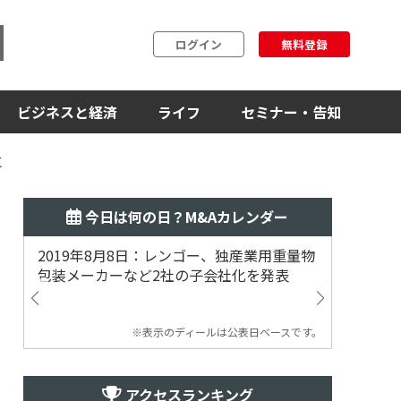
ログイン
無料登録
ビジネスと経済
ライフ
セミナー・告知
に
今日は何の日？M&Aカレンダー
2019年8月8日：レンゴー、独産業用重量物
2014
包装メーカーなど2社の子会社化を発表
提案
※表示のディールは公表日ベースです。
アクセスランキング