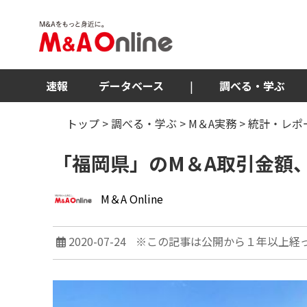
速報
データベース
|
調べる・学ぶ
トップ
>
調べる・学ぶ
>
M＆A実務
>
統計・レポ
「福岡県」のM＆A取引金額、
M＆A Online
2020-07-24
※この記事は公開から１年以上経