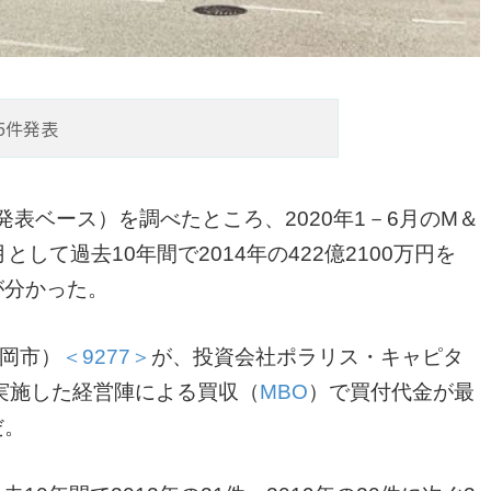
5件発表
況（発表ベース）を調べたところ、2020年1－6月のM＆
として過去10年間で2014年の422億2100万円を
が分かった。
福岡市）
＜9277＞
が、投資会社ポラリス・キャピタ
実施した経営陣による買収（
MBO
）で買付代金が最
だ。