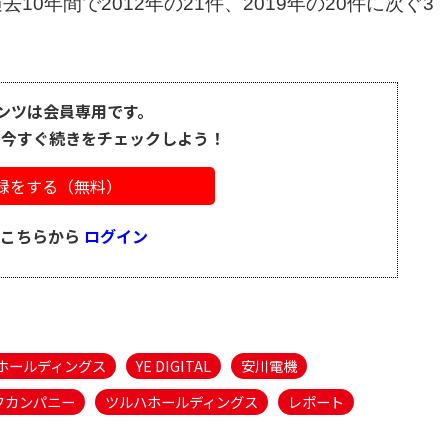
0年間で2012年の21件、2019年の20件に次ぐ3
ンツは会員専用です。
、今すぐ続きをチェックしよう！
録をする（無料）
はこちらから
ログイン
ホールディングス
YE DIGITAL
安川電機
フカンパニー
ツルハホールディングス
レポート