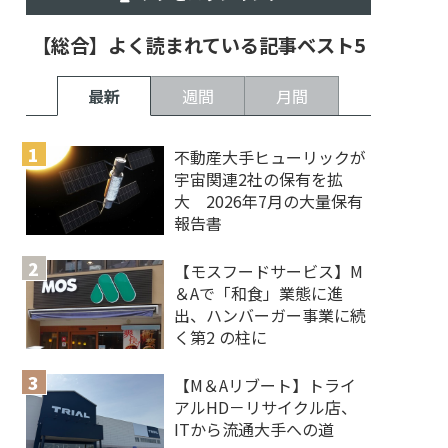
【総合】よく読まれている記事ベスト5
最新
週間
月間
不動産大手ヒューリックが
宇宙関連2社の保有を拡
大 2026年7月の大量保有
報告書
【モスフードサービス】M
＆Aで「和食」業態に進
出、ハンバーガー事業に続
く第2 の柱に
【M＆Aリブート】トライ
アルHD－リサイクル店、
ITから流通大手への道