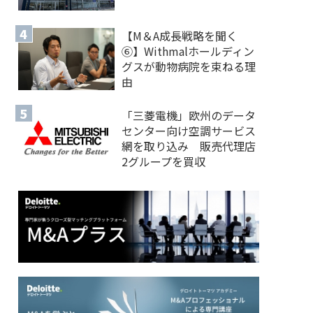
【M＆A 成長戦略を聞く
⑥】Withmalホールディン
グスが動物病院を束ねる理
由
「三菱電機」欧州のデータ
センター向け空調サービス
網を取り込み 販売代理店
2グループを買収