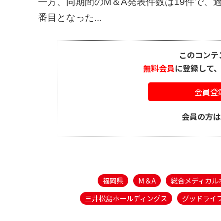
一方、同期間のM＆A発表件数は19件で、過去1
番目となった...
このコンテ
無料会員
に登録して
会員登
会員の方
福岡県
M＆A
総合メディカル
三井松島ホールディングス
グッドライ