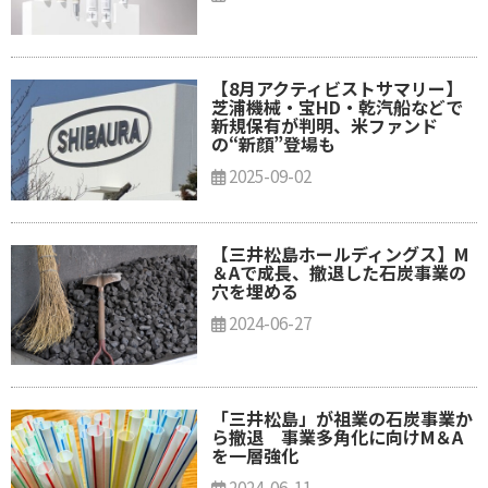
【8月アクティビストサマリー】
芝浦機械・宝HD・乾汽船などで
新規保有が判明、米ファンド
の“新顔”登場も
2025-09-02
【 三井松島ホールディングス】M
＆Aで成長、撤退した石炭事業の
穴を埋める
2024-06-27
「三井松島」が祖業の石炭事業か
ら撤退 事業多角化に向けM＆A
を一層強化
2024-06-11