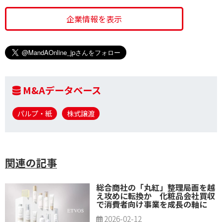
企業情報を表示
M&Aデータベース
パルプ・紙
株式譲渡
関連の記事
総合商社の「丸紅」整理局面を越
え攻めに転換か 化粧品会社買収
で消費者向け事業を成⻑の軸に
2026-02-12