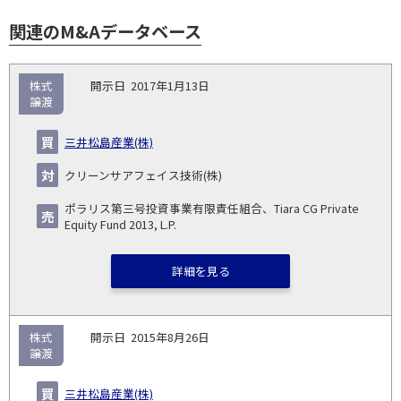
関連のM&Aデータベース
取
株式
2017年1月13日
引
譲渡
対象
ス
総
タ
開
買
売
業
企
キー
額
イ
三井松島産業(株)
No.
示
い
り
種
業・
ム
(百
ト
日
手
手
▽
事業
▽
万
ル
クリーンサアフェイス技術(株)
円)
▽
ポラリス第三号投資事業有限責任組合、Tiara CG Private
Equity Fund 2013, L.P.
詳細を見る
株式
2015年8月26日
譲渡
三井松島産業(株)