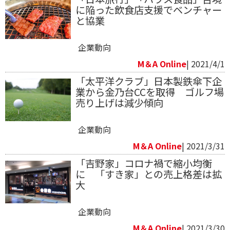
に陥った飲食店支援でベンチャー
と協業
企業動向
M＆A Online
| 2021/4/1
「太平洋クラブ」日本製鉄傘下企
業から金乃台CCを取得 ゴルフ場
売り上げは減少傾向
企業動向
M＆A Online
| 2021/3/31
「吉野家」コロナ禍で縮小均衡
に 「すき家」との売上格差は拡
大
企業動向
M＆A Online
| 2021/3/30