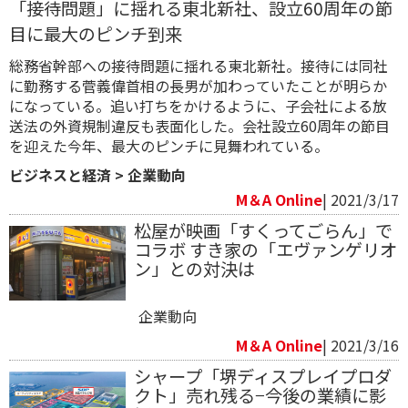
「接待問題」に揺れる東北新社、設立60周年の節
目に最大のピンチ到来
総務省幹部への接待問題に揺れる東北新社。接待には同社
に勤務する菅義偉首相の長男が加わっていたことが明らか
になっている。追い打ちをかけるように、子会社による放
送法の外資規制違反も表面化した。会社設立60周年の節目
を迎えた今年、最大のピンチに見舞われている。
ビジネスと経済
>
企業動向
M＆A Online
| 2021/3/17
松屋が映画「すくってごらん」で
コラボ すき家の「エヴァンゲリオ
ン」との対決は
企業動向
M＆A Online
| 2021/3/16
シャープ「堺ディスプレイプロダ
クト」売れ残る−今後の業績に影