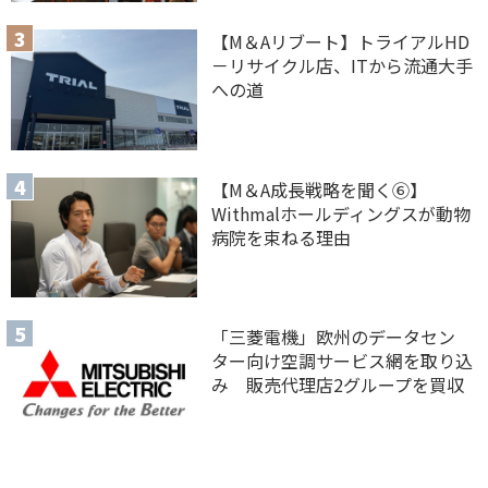
【M＆Aリブート】トライアルHD
－リサイクル店、ITから流通大手
への道
【M＆A 成長戦略を聞く⑥】
Withmalホールディングスが動物
病院を束ねる理由
「三菱電機」欧州のデータセン
ター向け空調サービス網を取り込
み 販売代理店2グループを買収