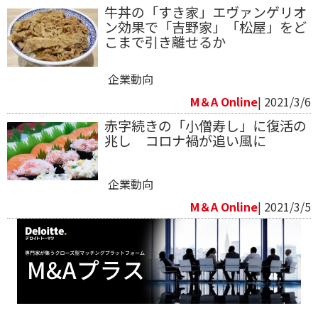
牛丼の「すき家」エヴァンゲリオ
ン効果で「吉野家」「松屋」をど
こまで引き離せるか
企業動向
M＆A Online
| 2021/3/6
赤字続きの「小僧寿し」に復活の
兆し コロナ禍が追い風に
企業動向
M＆A Online
| 2021/3/5