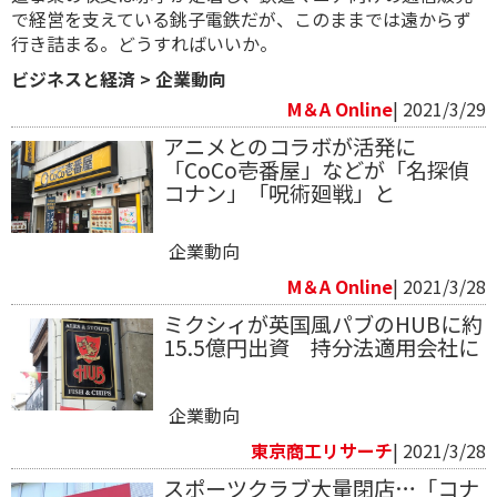
で経営を支えている銚子電鉄だが、このままでは遠からず
行き詰まる。どうすればいいか。
ビジネスと経済
>
企業動向
M＆A Online
| 2021/3/29
アニメとのコラボが活発に
「CoCo壱番屋」などが「名探偵
コナン」「呪術廻戦」と
企業動向
M＆A Online
| 2021/3/28
ミクシィが英国風パブのHUBに約
15.5億円出資 持分法適用会社に
企業動向
東京商工リサーチ
| 2021/3/28
スポーツクラブ大量閉店…「コナ