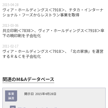
2015-04-28
ヴィア・ホールディングス＜7918＞、チタカ・インターナ
ショナル・フーズからレストラン事業を取得
2013-03-06
共立印刷＜7838＞、ヴィア・ホールディングス＜7918＞傘
下の暁印刷を子会社化
2011-02-17
ヴィア・ホールディングス＜7918＞、「北の家族」を運営
するＲ＆Ｃを子会社化
関連のM&Aデータベース
取
事業
2015年4月28日
引
譲渡
対象
ス
総
タ
開
買
売
業
企
キー
額
イ