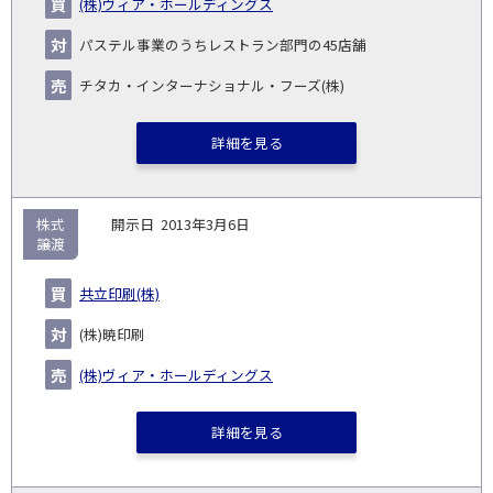
(株)ヴィア・ホールディングス
No.
示
い
り
種
業・
ム
(百
ト
日
手
手
▽
事業
▽
万
ル
パステル事業のうちレストラン部門の45店舗
円)
▽
チタカ・インターナショナル・フーズ(株)
詳細を見る
株式
2013年3月6日
譲渡
共立印刷(株)
(株)暁印刷
(株)ヴィア・ホールディングス
詳細を見る