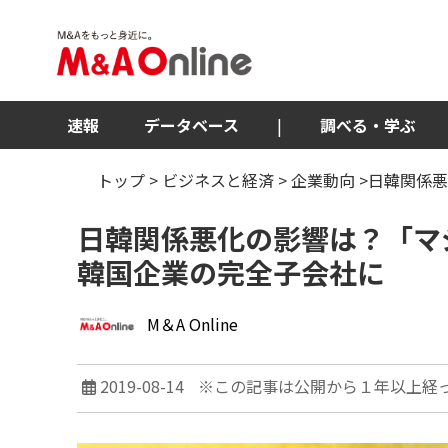
速報
データベース
|
調べる・学ぶ
トップ
>
ビジネスと経済
>
企業動向
>日韓関係悪
日韓関係悪化の影響は？「マジ
韓国企業の完全子会社に
M＆A Online
2019-08-14
※この記事は公開から１年以上経