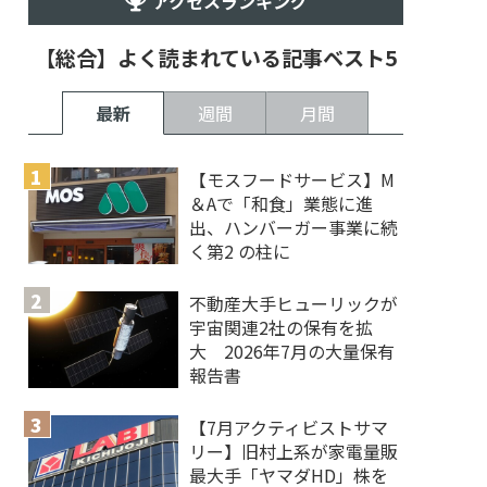
アクセスランキング
【総合】よく読まれている記事ベスト5
最新
週間
月間
【モスフードサービス】M
＆Aで「和食」業態に進
出、ハンバーガー事業に続
く第2 の柱に
不動産大手ヒューリックが
宇宙関連2社の保有を拡
大 2026年7月の大量保有
報告書
【7月アクティビストサマ
リー】旧村上系が家電量販
最大手「ヤマダHD」株を