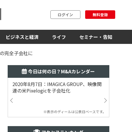
ログイン
無料登録
ビジネスと経済
ライフ
セミナー・告知
業の完全子会社に
今日は何の日？M&Aカレンダー
2020年8月7日：IMAGICA GROUP、映像関
2019
連の米Pixelogicを子会社化
ム事業
渡
※表示のディールは公表日ベースです。