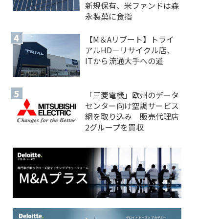
新規保有、米ファンドは森
永製菓に食指
【M＆Aリブート】トライ
アルHD－リサイクル店、
ITから流通大手への道
「三菱電機」欧州のデータ
センター向け空調サービス
網を取り込み 販売代理店
2グループを買収