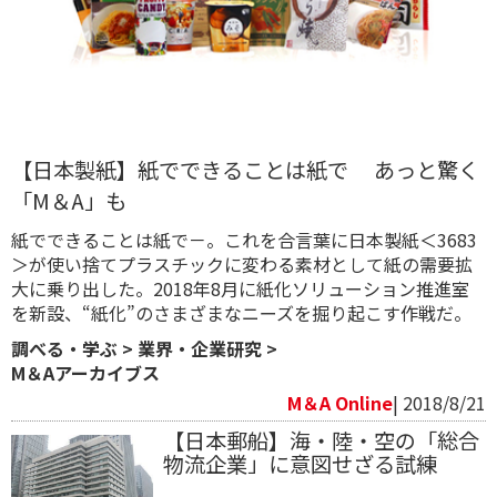
【日本製紙】紙でできることは紙で あっと驚く
「M＆A」も
紙でできることは紙で－。これを合言葉に日本製紙＜3683
＞が使い捨てプラスチックに変わる素材として紙の需要拡
大に乗り出した。2018年8月に紙化ソリューション推進室
を新設、“紙化”のさまざまなニーズを掘り起こす作戦だ。
調べる・学ぶ
>
業界・企業研究
>
M＆Aアーカイブス
M＆A Online
| 2018/8/21
【日本郵船】海・陸・空の「総合
物流企業」に意図せざる試練