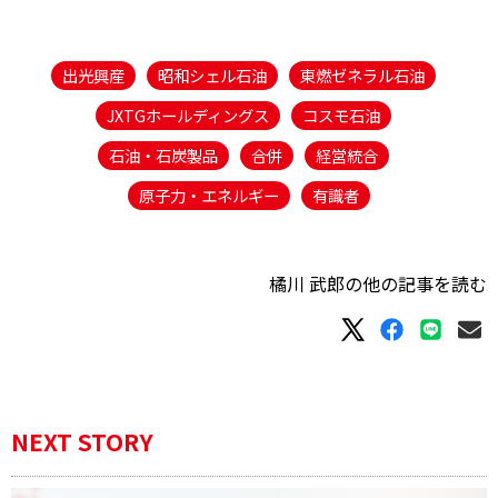
出光興産
昭和シェル石油
東燃ゼネラル石油
JXTGホールディングス
コスモ石油
石油・石炭製品
合併
経営統合
原子力・エネルギー
有識者
橘川 武郎の他の記事を読む
NEXT STORY