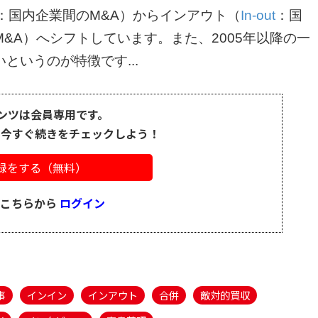
：国内企業間のM&A）からインアウト（
In-out
：国
&A）へシフトしています。また、2005年以降の一
というのが特徴です...
ンツは会員専用です。
、今すぐ続きをチェックしよう！
録をする（無料）
はこちらから
ログイン
事
インイン
インアウト
合併
敵対的買収