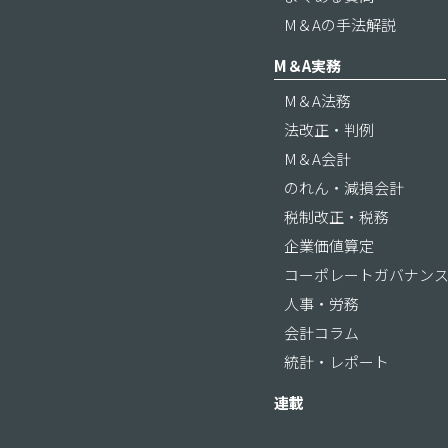
M＆Aの手法解説
M＆A実務
M＆A法務
法改正・判例
M＆A会計
のれん・減損会計
税制改正・税務
企業価値算定
コーポレートガバナン
人事・労務
会計コラム
統計・レポート
連載