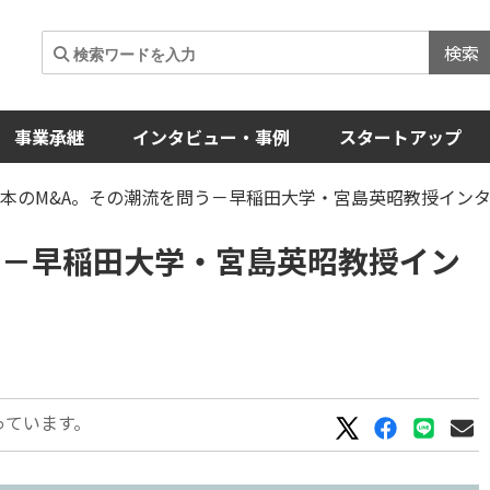
検索
事業承継
インタビュー・事例
スタートアップ
日本のM&A。その潮流を問う－早稲田大学・宮島英昭教授イン
う－早稲田大学・宮島英昭教授イン
っています。