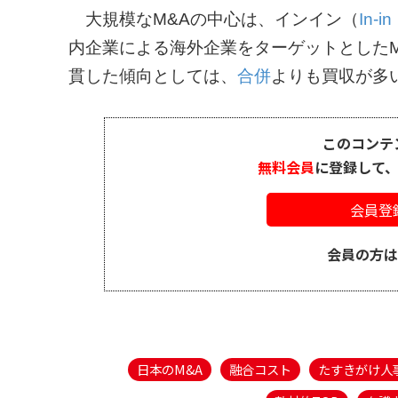
大規模なM&Aの中心は、インイン（
In-in
内企業による海外企業をターゲットとしたM
貫した傾向としては、
合併
よりも買収が多い
このコンテ
無料会員
に登録して
会員登
会員の方
日本のM&A
融合コスト
たすきがけ人