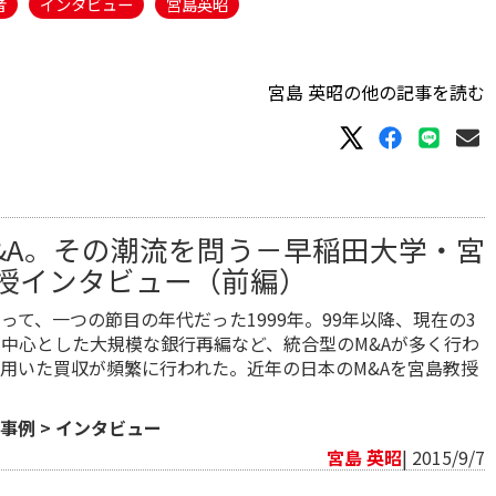
者
インタビュー
宮島英昭
宮島 英昭の他の記事を読む
&A。その潮流を問う－早稲田大学・宮
授インタビュー（前編）
とって、一つの節目の年代だった1999年。99年以降、現在の3
中心とした大規模な銀行再編など、統合型のM&Aが多く行わ
用いた買収が頻繁に行われた。近年の日本のM&Aを宮島教授
事例
>
インタビュー
宮島 英昭
| 2015/9/7