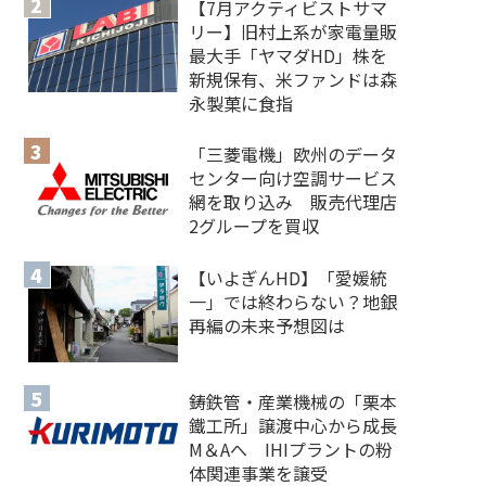
【7月アクティビストサマ
リー】旧村上系が家電量販
最大手「ヤマダHD」株を
新規保有、米ファンドは森
永製菓に食指
「三菱電機」欧州のデータ
センター向け空調サービス
網を取り込み 販売代理店
2グループを買収
【いよぎんHD】「愛媛統
一」では終わらない？地銀
再編の未来予想図は
鋳鉄管・産業機械の「栗本
鐵工所」譲渡中心から成長
M＆Aへ IHIプラントの粉
体関連事業を譲受