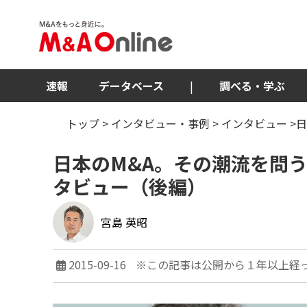
速報
データベース
|
調べる・学ぶ
トップ
>
インタビュー・事例
>
インタビュー
>
日本のM&A。その潮流を問
タビュー（後編）
宮島 英昭
2015-09-16
※この記事は公開から１年以上経