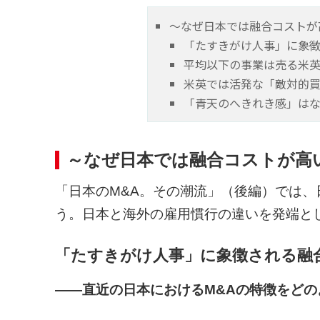
～なぜ日本では融合コストが
「たすきがけ人事」に象
平均以下の事業は売る米
米英では活発な「敵対的
「青天のへきれき感」は
～なぜ日本では融合コストが高い
「日本のM&A。その潮流」（後編）では、
う。日本と海外の雇用慣行の違いを発端と
「たすきがけ人事」に象徴される融
――直近の日本におけるM&Aの特徴をど