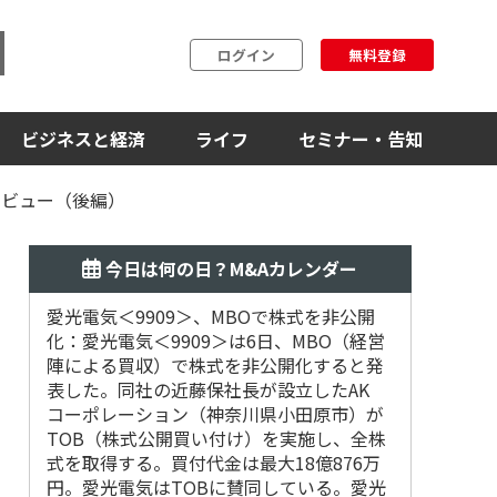
ログイン
無料登録
ビジネスと経済
ライフ
セミナー・告知
タビュー（後編）
今日は何の日？M&Aカレンダー
愛光電気＜9909＞、MBOで株式を非公開
2018
化：愛光電気＜9909＞は6日、MBO（経営
デシュ第
陣による買収）で株式を非公開化すると発
表した。同社の近藤保社長が設立したAK
コーポレーション（神奈川県小田原市）が
TOB（株式公開買い付け）を実施し、全株
式を取得する。買付代金は最大18億876万
円。愛光電気はTOBに賛同している。愛光