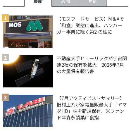
最新
週間
月間
【モスフードサービス】M＆Aで
「和食」業態に進出、ハンバー
ガー事業に続く第2 の柱に
不動産大手ヒューリックが宇宙関
連2社の保有を拡大 2026年7月
の大量保有報告書
【7月アクティビストサマリー】
旧村上系が家電量販最大手「ヤマ
ダHD」株を新規保有、米ファン
ドは森永製菓に食指