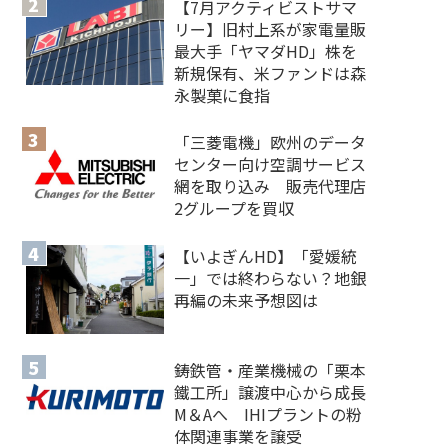
【7月アクティビストサマ
リー】旧村上系が家電量販
最大手「ヤマダHD」株を
新規保有、米ファンドは森
永製菓に食指
「三菱電機」欧州のデータ
センター向け空調サービス
網を取り込み 販売代理店
2グループを買収
【いよぎんHD】「愛媛統
一」では終わらない？地銀
再編の未来予想図は
鋳鉄管・産業機械の「栗本
鐵工所」譲渡中心から成長
M＆Aへ IHIプラントの粉
体関連事業を譲受