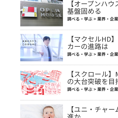
【オープンハウ
基盤固める
調べる・学ぶ
>
業界・企
【マクセルHD
カーの進路は
調べる・学ぶ
>
業界・企
【スクロール】M
の大台突破を
調べる・学ぶ
>
業界・企
【ユニ・チャーム
進か