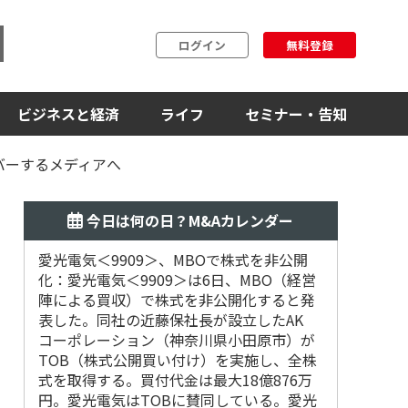
ログイン
無料登録
ビジネスと経済
ライフ
セミナー・告知
バーするメディアへ
今日は何の日？M&Aカレンダー
愛光電気＜9909＞、MBOで株式を非公開
2018
化：愛光電気＜9909＞は6日、MBO（経営
デシュ第
陣による買収）で株式を非公開化すると発
表した。同社の近藤保社長が設立したAK
コーポレーション（神奈川県小田原市）が
TOB（株式公開買い付け）を実施し、全株
式を取得する。買付代金は最大18億876万
円。愛光電気はTOBに賛同している。愛光