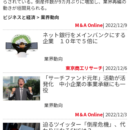
らされている。倒産件数が9カ月ぶりに増加し、業界再編の
動きが垣間見られる。
ビジネスと経済
>
業界動向
M＆A Online
| 2022/12/9
ネット銀行をメインバンクにする
企業 １０年で５倍に
業界動向
東京商工リサーチ
| 2022/12/6
「サーチファンド元年」活動が活
発化 中小企業の事業承継にも一
役
業界動向
M＆A Online
| 2022/12/3
迫るツイッター「倒産危機」、代