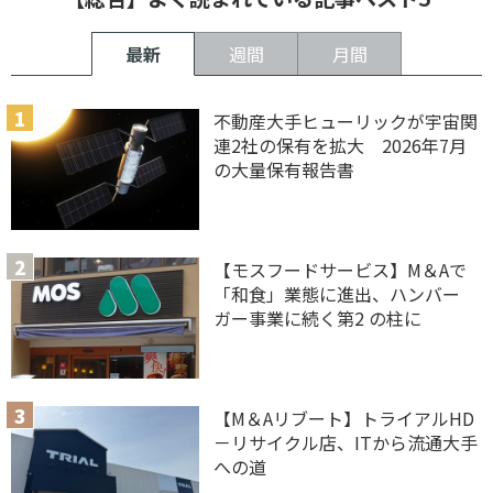
最新
週間
月間
不動産大手ヒューリックが宇宙関
連2社の保有を拡大 2026年7月
の大量保有報告書
【モスフードサービス】M＆Aで
「和食」業態に進出、ハンバー
ガー事業に続く第2 の柱に
【M＆Aリブート】トライアルHD
－リサイクル店、ITから流通大手
への道