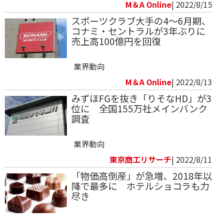
M＆A Online
| 2022/8/15
スポーツクラブ大手の4～6月期、
コナミ・セントラルが3年ぶりに
売上高100億円を回復
業界動向
M＆A Online
| 2022/8/13
みずほFGを抜き「りそなHD」が3
位に 全国155万社メインバンク
調査
業界動向
東京商工リサーチ
| 2022/8/11
「物価高倒産」が急増、2018年以
降で最多に ホテルショコラも力
尽き